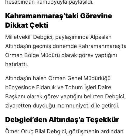
hesabından kamuoyuyla paylaşıldı.
Kahramanmaraş’taki Görevine
Dikkat Çekti
Milletvekili Debgici, paylaşımında Alpaslan
Altındaş’ın geçmiş dönemde Kahramanmaraş’ta
Orman Bölge Müdürü olarak görev yaptığını
hatırlattı.
Altındaş’ın halen Orman Genel Müdürlüğü
bünyesinde Fidanlık ve Tohum İşleri Daire
Başkanı olarak görev yaptığını belirten Debgici,
ziyaretten duyduğu memnuniyeti dile getirdi.
Debgici’den Altındaş’a Teşekkür
Ömer Oruç Bilal Debgici, görüşmenin ardından