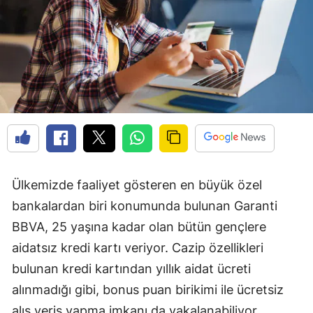
Ülkemizde faaliyet gösteren en büyük özel
bankalardan biri konumunda bulunan Garanti
BBVA, 25 yaşına kadar olan bütün gençlere
aidatsız kredi kartı veriyor. Cazip özellikleri
bulunan kredi kartından yıllık aidat ücreti
alınmadığı gibi, bonus puan birikimi ile ücretsiz
alış veriş yapma imkanı da yakalanabiliyor.