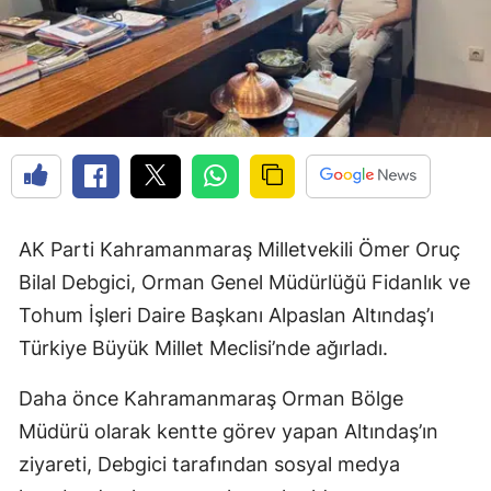
AK Parti Kahramanmaraş Milletvekili Ömer Oruç
Bilal Debgici, Orman Genel Müdürlüğü Fidanlık ve
Tohum İşleri Daire Başkanı Alpaslan Altındaş’ı
Türkiye Büyük Millet Meclisi’nde ağırladı.
Daha önce Kahramanmaraş Orman Bölge
Müdürü olarak kentte görev yapan Altındaş’ın
ziyareti, Debgici tarafından sosyal medya