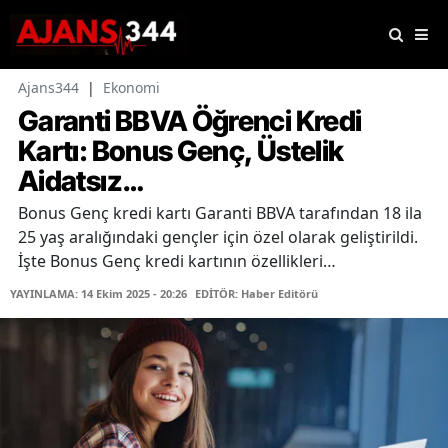
Ajans344
|
Ekonomi
Garanti BBVA Öğrenci Kredi
Kartı: Bonus Genç, Üstelik
Aidatsız…
Bonus Genç kredi kartı Garanti BBVA tarafından 18 ila
25 yaş aralığındaki gençler için özel olarak geliştirildi.
İşte Bonus Genç kredi kartının özellikleri…
YAYINLAMA: 14 Ekim 2025 - 20:26
EDİTÖR: Haber Editörü