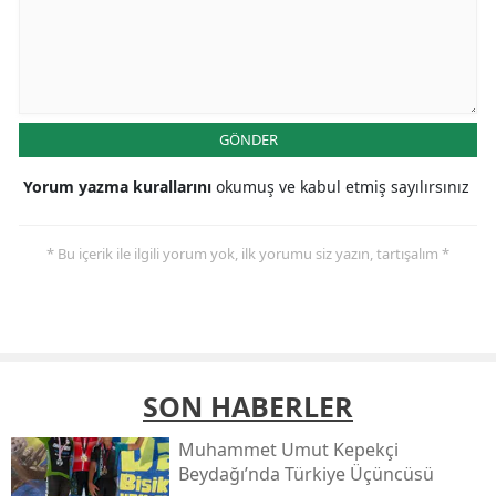
GÖNDER
Yorum yazma kurallarını
okumuş ve kabul etmiş sayılırsınız
* Bu içerik ile ilgili yorum yok, ilk yorumu siz yazın, tartışalım *
SON HABERLER
Muhammet Umut Kepekçi
Beydağı’nda Türkiye Üçüncüsü