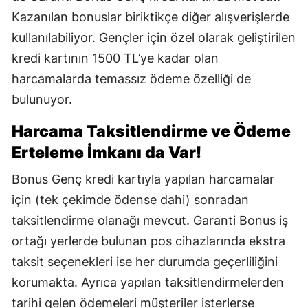
Kazanılan bonuslar biriktikçe diğer alışverişlerde
kullanılabiliyor. Gençler için özel olarak geliştirilen
kredi kartının 1500 TL’ye kadar olan
harcamalarda temassız ödeme özelliği de
bulunuyor.
Harcama Taksitlendirme ve Ödeme
Erteleme İmkanı da Var!
Bonus Genç kredi kartıyla yapılan harcamalar
için (tek çekimde ödense dahi) sonradan
taksitlendirme olanağı mevcut. Garanti Bonus iş
ortağı yerlerde bulunan pos cihazlarında ekstra
taksit seçenekleri ise her durumda geçerliliğini
korumakta. Ayrıca yapılan taksitlendirmelerden
tarihi gelen ödemeleri müşteriler isterlerse