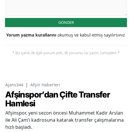
GÖNDER
Yorum yazma kurallarını
okumuş ve kabul etmiş sayılırsınız
* Bu içerik ile ilgili yorum yok, ilk yorumu siz yazın, tartışalım *
Ajans344
|
Afşin Haberleri
Afşinspor’dan Çifte Transfer
Hamlesi
Afşinspor, yeni sezon öncesi Muhammet Kadir Arslan
ile Ali Çam’ı kadrosuna katarak transfer çalışmalarına
hızlı başladı.