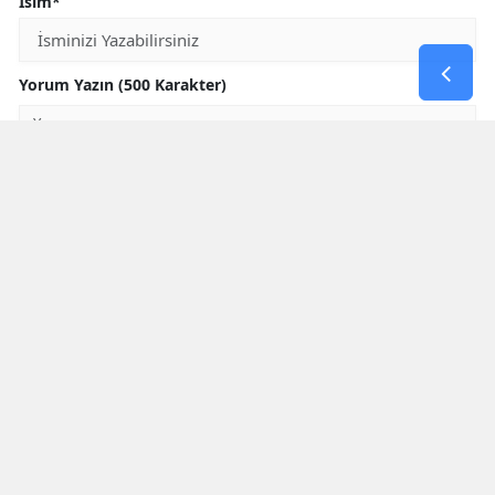
İsim*
Yorum Yazın (500 Karakter)
GÖNDER
Yorum yazma kurallarını
okumuş ve kabul etmiş sayılırsınız
* Bu içerik ile ilgili yorum yok, ilk yorumu siz yazın, tartışalım *