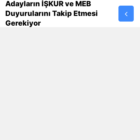
Adayların İŞKUR ve MEB
Duyurularını Takip Etmesi
Gerekiyor
30 bin kişilik istihdam planının en fazla merak
edilen bölümünü başvuru şartları oluşturuyor.
Özellikle özel güvenlik kimlik kartı, KPSS şartı,
yaş sınırı, eğitim durumu ve çalışma modelinin
nasıl belirleneceği araştırılıyor.
Bu ayrıntılar resmî ilan yayımlanmadan kesinlik
kazanmış değil.
Başvuru yapmak isteyen vatandaşların İŞKUR,
Millî Eğitim Bakanlığı ve ilgili kamu kurumlarının
resmî açıklamalarını takip etmesi gerekiyor.