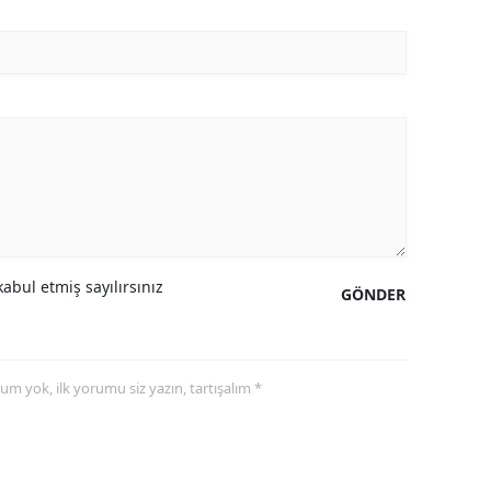
abul etmiş sayılırsınız
GÖNDER
yorum yok, ilk yorumu siz yazın, tartışalım *