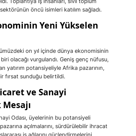
di. Toplantıya iş insanları, sivil toplum
 sektörünün öncü isimleri katılım sağladı.
konominin Yeni Yükselen
nümüzdeki on yıl içinde dünya ekonomisinin
 biri olacağı vurgulandı. Geniş genç nüfusu,
n yatırım potansiyeliyle Afrika pazarının,
ir fırsat sunduğu belirtildi.
caret ve Sanayi
 Mesajı
yi Odası, üyelerinin bu potansiyeli
azarına açılmalarını, sürdürülebilir ihracat
slararası iş ağlarını güçlendirmelerini