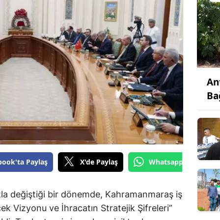
An
Ba
book'ta Paylaş
X'de Paylaş
Whatsapp'tan Gönde
ızla değiştiği bir dönemde, Kahramanmaraş iş
ek Vizyonu ve İhracatın Stratejik Şifreleri”