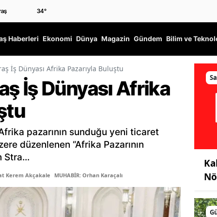
34
°
ş Haberleri
Ekonomi
Dünya
Magazin
Gündem
Bilim ve Teknol
 İş Dünyası Afrika Pazarıyla Buluştu
Sa
 İş Dünyası Afrika
ştu
frika pazarının sunduğu yeni ticaret
üzere düzenlenen “Afrika Pazarının
Stra...
Ka
Nö
şat Kerem Akçakale
MUHABİR: Orhan Karaçalı
G