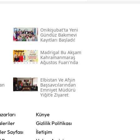
Onikişubat'ta Yeni
Gündüz Bakımevi
Kayıtları Başladı!
Madrigal Bu Akşam
Kahramanmaraş
Ağustos Fuarı'nda
a
Elbistan Ve Afşin
an
Başsavcılarından
Emniyet Müdürü
Yiğit'e Ziyaret
zarları
Künye
leriler
Gizlilik Politikası
ler Sayfası
İletişim