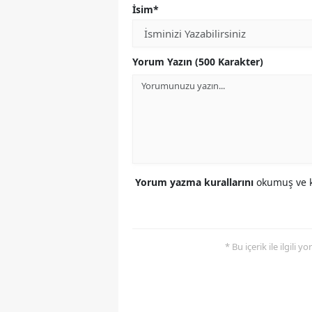
İsim*
Yorum Yazın (500 Karakter)
Yorum yazma kurallarını
okumuş ve k
* Bu içerik ile ilgili 