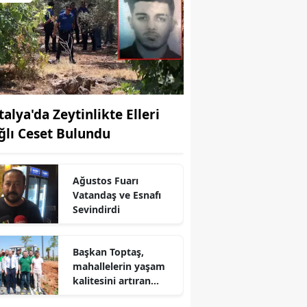
talya'da Zeytinlikte Elleri
ğlı Ceset Bulundu
Ağustos Fuarı
Vatandaş ve Esnafı
Sevindirdi
r
Başkan Toptaş,
mahallelerin yaşam
kalitesini artıran
parkları ziyaret etti