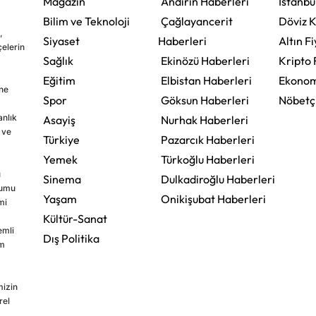
Magazin
Andırın Haberleri
İstanbu
Bilim ve Teknoloji
Çağlayancerit
Döviz K
,
Siyaset
Haberleri
Altın Fi
çelerin
Sağlık
Ekinözü Haberleri
Kripto 
Eğitim
Elbistan Haberleri
Ekonom
ine
Spor
Göksun Haberleri
Nöbetç
nlık
Asayiş
Nurhak Haberleri
 ve
Türkiye
Pazarcık Haberleri
Yemek
Türkoğlu Haberleri
u
Sinema
Dulkadiroğlu Haberleri
rumu
Yaşam
Onikişubat Haberleri
mi
Kültür-Sanat
emli
Dış Politika
im
mizin
rel