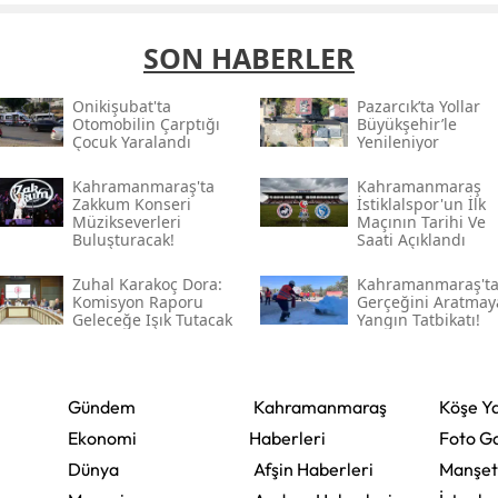
SON HABERLER
Onikişubat'ta
Pazarcık’ta Yollar
Otomobilin Çarptığı
Büyükşehir’le
Çocuk Yaralandı
Yenileniyor
Kahramanmaraş'ta
Kahramanmaraş
Zakkum Konseri
İstiklalspor'un İlk
Müzikseverleri
Maçının Tarihi Ve
Buluşturacak!
Saati Açıklandı
Zuhal Karakoç Dora:
Kahramanmaraş't
Komisyon Raporu
Gerçeğini Aratmay
Geleceğe Işık Tutacak
Yangın Tatbikatı!
Gündem
Kahramanmaraş
Köşe Ya
Ekonomi
Haberleri
Foto Ga
Dünya
Afşin Haberleri
Manşet