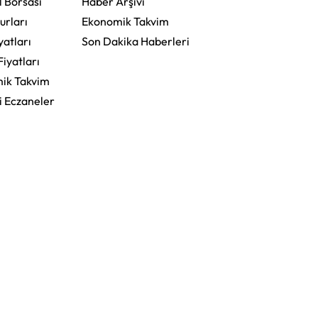
l Borsası
Haber Arşivi
urları
Ekonomik Takvim
yatları
Son Dakika Haberleri
Fiyatları
ik Takvim
i Eczaneler