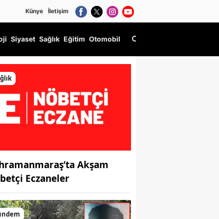
Künye
İletişim
oji
Siyaset
Sağlık
Eğitim
Otomobil
ğlık
hramanmaraş’ta Akşam
betçi Eczaneler
ündem