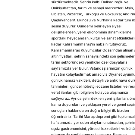
sürdürmektedir. Şehrin kalbi Dulkadiroğlu ve
Onikişubat'tan, tarım ve sanayi merkezleri Afşin,
Elbistan, Pazarcık, Türkoğlu ve Göksun'a; Andırın
Çağlayancerit, Ekinözü ve Nurhak'a kadar tüm il
sesini duyurur. Gündemi belirleyen siyasi
gelişmelerden, yerel ekonominin dinamiklerine,
spordaki heyecandan, kültür ve sanat etkinlikler
kadar Kahramanmaraş'ın nabzını tutuyoruz.
Kahramanmaraş Kuyumcular Odası'ndan alınan a
altın fiyatları, şehrin sanayisindeki son gelişmeler
tarım sektöründeki yenilikler özel dosyalarla
sayfamızda yer bulur. Vatandaşlarımızın günlük
hayatını kolaylaştırmak amacıyla Diyanet uyuml
günlük namaz vakitleri, detaylı ve anlık hava du
tahminleri, güncel nöbetçi eczane listeleri ve res
vefat ilanları gibi bilgilere kolayca ulaşmanızı
sağlıyoruz. Ayrıca şehirdeki en yeni iş ilanları, ön
kamu duyuruları ve yaklaşan yerel ve genel seç
sonuçları hakkında en doğru bilgiyi ilk bizden
öğrenirsiniz. Tarihi Maraş depremi gibi toplumsal
hafızamızda yer eden olayları unutmadan, şehri
eşsiz gastronomisini, yöresel lezzetlerini ve kültü
mirasını da sayfalarımıza taşıyoruz. Kısacası,