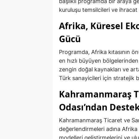
başlıklı programda bir araya gel
kuruluşu temsilcileri ve ihracat
Afrika, Küresel E
Gücü
Programda, Afrika kıtasının ö
en hızlı büyüyen bölgelerinden
zengin doğal kaynakları ve arta
Türk sanayicileri için stratejik b
Kahramanmaraş Ti
Odası’ndan Destek
Kahramanmaraş Ticaret ve Sana
değerlendirmeleri adına Afrika p
modelleri geliştirmelerini ve ulu