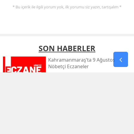
* Bu içerik ile ilgili yorum yok, ilk yorumu siz yazın, tartışalım *
SON HABERLER
Kahramanmaraş’ta 9 Ağustos
Nöbetçi Eczaneler
Kahramanmaraş’ta Sıcaklık 39
Dereceyi Görecek
Kahramanmaraş’taki Orman Yangını
Kontrol Altında