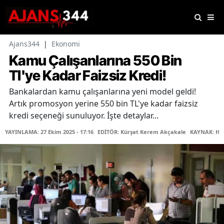
Ajans344
|
Ekonomi
Kamu Çalışanlarına 550 Bin
Tl'ye Kadar Faizsiz Kredi!
Bankalardan kamu çalışanlarına yeni model geldi!
Artık promosyon yerine 550 bin TL'ye kadar faizsiz
kredi seçeneği sunuluyor. İşte detaylar...
YAYINLAMA: 27 Ekim 2025 - 17:16
EDİTÖR: Kürşat Kerem Akçakale
KAYNAK: Ha