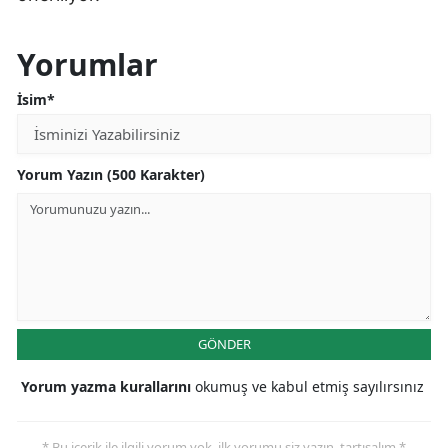
Yorumlar
İsim*
Yorum Yazın (500 Karakter)
GÖNDER
Yorum yazma kurallarını
okumuş ve kabul etmiş sayılırsınız
* Bu içerik ile ilgili yorum yok, ilk yorumu siz yazın, tartışalım *