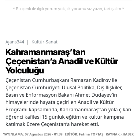
* Bu içerik ile ilgili yorum yok, ilk yorumu siz yazın, tartışalım *
Ajans344
|
Kültür-Sanat
Kahramanmaraş’tan
Çeçenistan’a Anadil ve Kültür
Yolculuğu
Çeçenistan Cumhurbaşkanı Ramazan Kadirov ile
Çeçenistan Cumhuriyeti Ulusal Politika, Dış İlişkiler,
Basın ve Enformasyon Bakanı Ahmet Dudayev’in
himayelerinde hayata geçirilen Anadil ve Kültür
Programı kapsamında, Kahramanmaraş’tan yola çıkan
öğrenci kafilesi 15 günlük eğitim ve kültür kampına
katılmak üzere Çeçenistan’a hareket etti.
YAYINLAMA: 07 Ağustos 2026 - 01:39
EDİTÖR: Fatma TOPTAŞ
KAYNAK: (HABER M