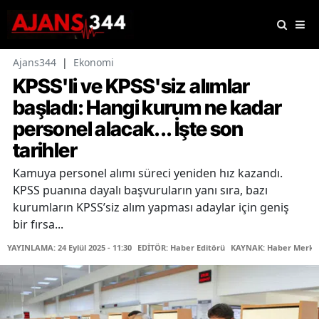
Ajans344
|
Ekonomi
KPSS'li ve KPSS'siz alımlar
başladı: Hangi kurum ne kadar
personel alacak... İşte son
tarihler
Kamuya personel alımı süreci yeniden hız kazandı.
KPSS puanına dayalı başvuruların yanı sıra, bazı
kurumların KPSS’siz alım yapması adaylar için geniş
bir fırsa...
YAYINLAMA: 24 Eylül 2025 - 11:30
EDİTÖR: Haber Editörü
KAYNAK: Haber Merke