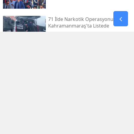
71 İlde Narkotik Operasyonu:
Kahramanmaraş'ta Listede
Kahramanmaraş Deprem
Davalarında 14 Dosya Yargıtay'da
Osman Yenipınar'a Pençe 46'tan
Anlamlı Ziyaret
Kayseri'den Havalandı, 5,5 Saat
Sonra Kahramanmaraş'taydı