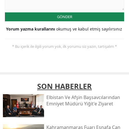
GÖNDER
Yorum yazma kurallarını
okumuş ve kabul etmiş sayılırsınız
* Bu içerik ile ilgili yorum yok, ilk yorumu siz yazın, tartışalım *
SON HABERLER
Elbistan Ve Afşin Başsavcılarından
Emniyet Müdürü Yiğit'e Ziyaret
Kahramanmaraş Fuarı Esnafa Can