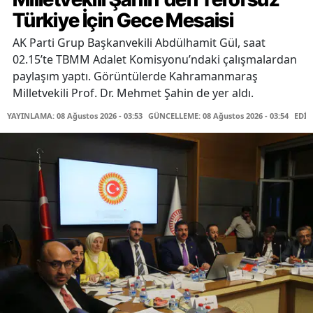
Türkiye İçin Gece Mesaisi
AK Parti Grup Başkanvekili Abdülhamit Gül, saat
02.15’te TBMM Adalet Komisyonu’ndaki çalışmalardan
paylaşım yaptı. Görüntülerde Kahramanmaraş
Milletvekili Prof. Dr. Mehmet Şahin de yer aldı.
YAYINLAMA: 08 Ağustos 2026 - 03:53
GÜNCELLEME: 08 Ağustos 2026 - 03:54
EDİT