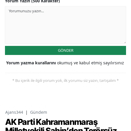
Yorum Yazın (500 Karakter)
GÖNDER
Yorum yazma kurallarını
okumuş ve kabul etmiş sayılırsınız
* Bu içerik ile ilgili yorum yok, ilk yorumu siz yazın, tartışalım *
Ajans344
|
Gündem
AK Parti Kahramanmaraş
Milletvekili Şahin’den Terörsüz