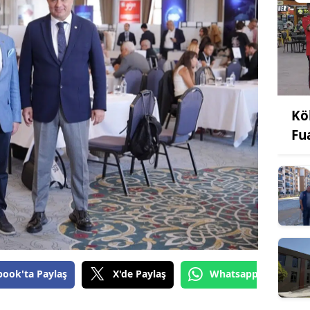
Kö
Fu
book'ta Paylaş
X'de Paylaş
Whatsapp'tan Gönde