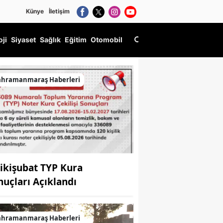
Künye
İletişim
oji
Siyaset
Sağlık
Eğitim
Otomobil
ahramanmaraş Haberleri
ikişubat TYP Kura
nuçları Açıklandı
ahramanmaraş Haberleri