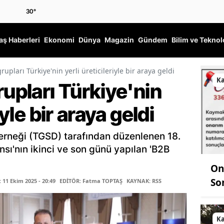
30
°
ş Haberleri
Ekonomi
Dünya
Magazin
Gündem
Bilim ve Teknol
rupları Türkiye'nin yerli üreticileriyle bir araya geldi
K
rupları Türkiye'nin
iyle bir araya geldi
Derneği (TGSD) tarafından düzenlenen 18.
nsı'nın ikinci ve son günü yapılan 'B2B
On
So
11 Ekim 2025 - 20:49
EDİTÖR: Fatma TOPTAŞ
KAYNAK: RSS
K