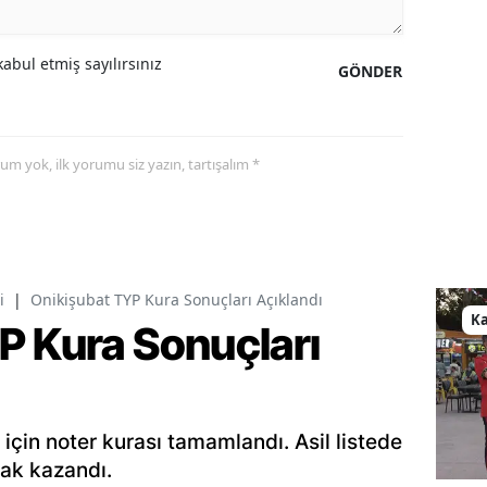
abul etmiş sayılırsınız
GÖNDER
yorum yok, ilk yorumu siz yazın, tartışalım *
i
|
Onikişubat TYP Kura Sonuçları Açıklandı
K
P Kura Sonuçları
 için noter kurası tamamlandı. Asil listede
hak kazandı.