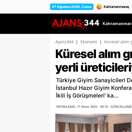
07 Ağustos 2026, Cuma
Kahramanmara
Ajans344
|
Ekonomi
|
Küresel alım g
Küresel alım g
yerli üreticiler
Türkiye Giyim Sanayicileri 
İstanbul Hazır Giyim Konfera
İkili İş Görüşmeleri' ka...
YAYINLAMA: 11 Ekim 2025 - 09:15
GÜNCELLEME: 