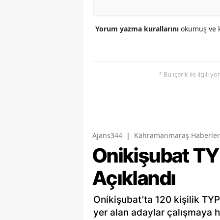
Yorum yazma kurallarını
okumuş ve k
* Bu içerik ile ilgili 
Ajans344
|
Kahramanmaraş Haberler
Onikişubat TY
Açıklandı
Onikişubat’ta 120 kişilik TYP
yer alan adaylar çalışmaya 