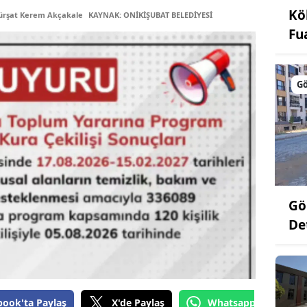
Kö
ürşat Kerem Akçakale
KAYNAK: ONİKİŞUBAT BELEDİYESİ
Fu
Gö
Gö
De
book'ta Paylaş
X'de Paylaş
Whatsapp'tan Gönde