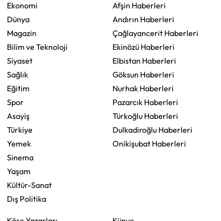
Ekonomi
Afşin Haberleri
Dünya
Andırın Haberleri
Magazin
Çağlayancerit Haberleri
Bilim ve Teknoloji
Ekinözü Haberleri
Siyaset
Elbistan Haberleri
Sağlık
Göksun Haberleri
Eğitim
Nurhak Haberleri
Spor
Pazarcık Haberleri
Asayiş
Türkoğlu Haberleri
Türkiye
Dulkadiroğlu Haberleri
Yemek
Onikişubat Haberleri
Sinema
Yaşam
Kültür-Sanat
Dış Politika
Köşe Yazarları
Künye