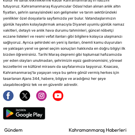
kültür ve sanat etkinliklerine kadar Kahramanmaraş'ın nabzını
tutuyoruz. Kahramanmaraş Kuyumcular Odası'ndan alınan anlık altın
fiyatları, şehrin sanayisindeki son gelişmeler ve tarım sektöründeki
yenilikler özel dosyalarla sayfamızda yer bulur. Vatandaşlarımızın
günlük hayatını kolaylaştırmak amacıyla Diyanet uyumlu günlük namaz
vakitleri, detaylı ve anlık hava durumu tahminleri, güncel nöbetçi
eczane listeleri ve resmi vefat ilanları gibi bilgilere kolayca ulaşmanızı
sağlıyoruz. Ayrıca şehirdeki en yeni iş ilanları, önemli kamu duyuruları
ve yaklaşan yerel ve genel seçim sonuçları hakkında en doğru bilgiyi ilk
bizden öğrenirsiniz. Tarihi Maraş depremi gibi toplumsal hafızamızda
yer eden olayları unutmadan, şehrimizin eşsiz gastronomisini, yöresel
lezzetlerini ve kültürel mirasını da sayfalarımıza taşıyoruz. Kısacası,
Kahramanmaraş'ta yaşayan veya bu şehre gönül vermiş herkes için
tasarlanan Ajans 344, habere, bilgiye ve aradığınız her şeye
ulaşabileceğiniz tek ve en güvenilir adrestir.
Gündem
Kahramanmaraş Haberleri