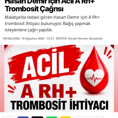
Hasan Demir İçin Acil A Rh+
Trombosit Çağrısı
Malatya’da tedavi gören Hasan Demir için A Rh+
trombosit ihtiyacı bulunuyor. Bağış yapmak
isteyenlere çağrı yapıldı.
YAYINLAMA: 10 Ağustos 2026 - 13:13
EDİTÖR: Kürşat Kerem Akçakale