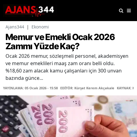
Ajans344
|
Ekonomi
Memur ve Emekli Ocak 2026
Zammı Yüzde Kaç?
Ocak 2026 memur, sözleşmeli personel, akademisyen
ve memur emeklileri maaş zam oranı belli oldu.
%18,60 zam alacak kamu çalışanları için 300 unvan
bazında günce...
YAYINLAMA: 05 Ocak 2026 - 15:58
EDİTÖR: Kürşat Kerem Akçakale
KAYNAK: Ha