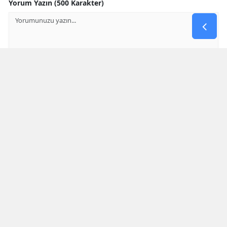
Yorum Yazın (500 Karakter)
GÖNDER
Yorum yazma kurallarını
okumuş ve kabul etmiş sayılırsınız
* Bu içerik ile ilgili yorum yok, ilk yorumu siz yazın, tartışalım *
SON HABERLER