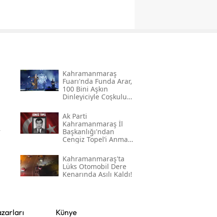
Kahramanmaraş
Fuarı'nda Funda Arar,
100 Bini Aşkın
Dinleyiciyle Coşkulu
Bir Konser Verdi
Ak Parti
Kahramanmaraş İl
r
Başkanlığı'ndan
Cengiz Topel’i Anma
Mesajı
Kahramanmaraş'ta
Lüks Otomobil Dere
Kenarında Asılı Kaldı!
zarları
Künye