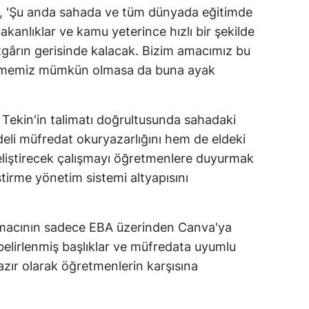
lı, 'Şu anda sahada ve tüm dünyada eğitimde
akanlıklar ve kamu yeterince hızlı bir şekilde
ârın gerisinde kalacak. Bizim amacımız bu
çmemiz mümkün olmasa da buna ayak
f Tekin'in talimatı doğrultusunda sahadaki
li müfredat okuryazarlığını hem de eldeki
geliştirecek çalışmayı öğretmenlere duyurmak
ştirme yönetim sistemi altyapısını
n amacının sadece EBA üzerinden Canva'ya
, belirlenmiş başlıklar ve müfredata uyumlu
azır olarak öğretmenlerin karşısına