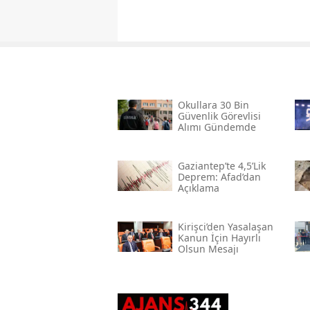
Okullara 30 Bin
Güvenlik Görevlisi
Alımı Gündemde
Gaziantep’te 4,5’lik
Deprem: Afad’dan
Açıklama
Kirişci’den Yasalaşan
Kanun İçin Hayırlı
Olsun Mesajı