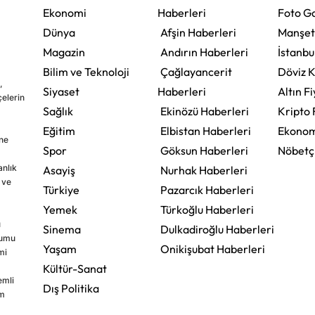
Ekonomi
Haberleri
Foto Ga
Dünya
Afşin Haberleri
Manşet
Magazin
Andırın Haberleri
İstanbu
Bilim ve Teknoloji
Çağlayancerit
Döviz K
,
Siyaset
Haberleri
Altın Fi
çelerin
Sağlık
Ekinözü Haberleri
Kripto 
Eğitim
Elbistan Haberleri
Ekonom
ine
Spor
Göksun Haberleri
Nöbetç
nlık
Asayiş
Nurhak Haberleri
 ve
Türkiye
Pazarcık Haberleri
Yemek
Türkoğlu Haberleri
u
Sinema
Dulkadiroğlu Haberleri
rumu
Yaşam
Onikişubat Haberleri
mi
Kültür-Sanat
emli
Dış Politika
im