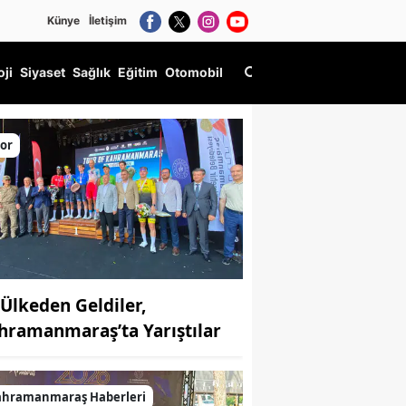
Künye
İletişim
oji
Siyaset
Sağlık
Eğitim
Otomobil
or
 Ülkeden Geldiler,
hramanmaraş’ta Yarıştılar
ahramanmaraş Haberleri