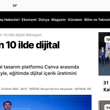
33
°
ş Haberleri
Ekonomi
Dünya
Magazin
Gündem
Bilim ve Teknol
en 10 ilde dijital dönüşüm
Sp
 10 ilde dijital
jital tasarım platformu Canva arasında
yle, eğitimde dijital içerik üretimini
31
Ka
16 Ekim 2025 - 20:57
EDİTÖR: Kürşat Kerem Akçakale
KAYNAK: RSS
K