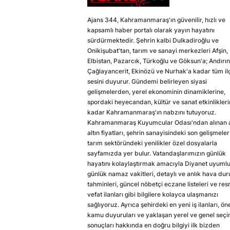
Ajans 344, Kahramanmaraş'ın güvenilir, hızlı ve
kapsamlı haber portalı olarak yayın hayatını
sürdürmektedir. Şehrin kalbi Dulkadiroğlu ve
Onikişubat'tan, tarım ve sanayi merkezleri Afşin,
Elbistan, Pazarcık, Türkoğlu ve Göksun'a; Andırın
Çağlayancerit, Ekinözü ve Nurhak'a kadar tüm il
sesini duyurur. Gündemi belirleyen siyasi
gelişmelerden, yerel ekonominin dinamiklerine,
spordaki heyecandan, kültür ve sanat etkinlikler
kadar Kahramanmaraş'ın nabzını tutuyoruz.
Kahramanmaraş Kuyumcular Odası'ndan alınan a
altın fiyatları, şehrin sanayisindeki son gelişmeler
tarım sektöründeki yenilikler özel dosyalarla
sayfamızda yer bulur. Vatandaşlarımızın günlük
hayatını kolaylaştırmak amacıyla Diyanet uyuml
günlük namaz vakitleri, detaylı ve anlık hava du
tahminleri, güncel nöbetçi eczane listeleri ve res
vefat ilanları gibi bilgilere kolayca ulaşmanızı
sağlıyoruz. Ayrıca şehirdeki en yeni iş ilanları, ön
kamu duyuruları ve yaklaşan yerel ve genel seç
sonuçları hakkında en doğru bilgiyi ilk bizden