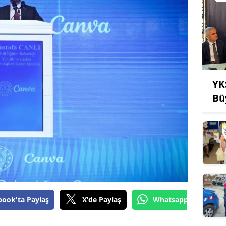
YK
Bü
book'ta Paylaş
X'de Paylaş
Whatsapp'tan Gönde