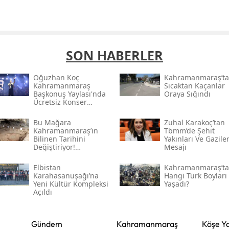
SON HABERLER
Oğuzhan Koç
Kahramanmaraş’ta
Kahramanmaraş
Sıcaktan Kaçanlar
Başkonuş Yaylası'nda
Oraya Sığındı
Ücretsiz Konser
Verecek
Bu Mağara
Zuhal Karakoç’tan
Kahramanmaraş’ın
Tbmm’de Şehit
Bilinen Tarihini
Yakınları Ve Gazile
Değiştiriyor!
Mesajı
Kahramanmaraş'ın En
Eski Yerleşim İzleri
Elbistan
Kahramanmaraş’ta
Karahasanuşağı’na
Hangi Türk Boyları
Yeni Kültür Kompleksi
Yaşadı?
Açıldı
Gündem
Kahramanmaraş
Köşe Ya