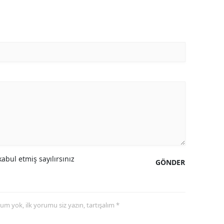
abul etmiş sayılırsınız
GÖNDER
yorum yok, ilk yorumu siz yazın, tartışalım *