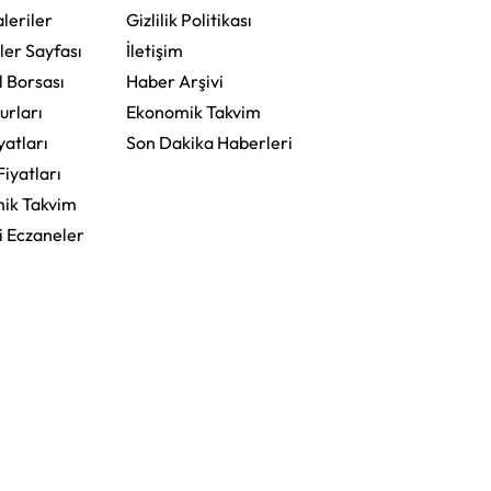
leriler
Gizlilik Politikası
ler Sayfası
İletişim
l Borsası
Haber Arşivi
urları
Ekonomik Takvim
yatları
Son Dakika Haberleri
Fiyatları
ik Takvim
i Eczaneler