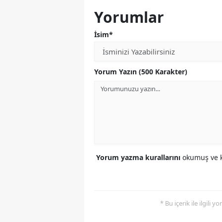
Yorumlar
İsim*
Yorum Yazın (500 Karakter)
Yorum yazma kurallarını
okumuş ve k
* Bu içerik ile ilgili 