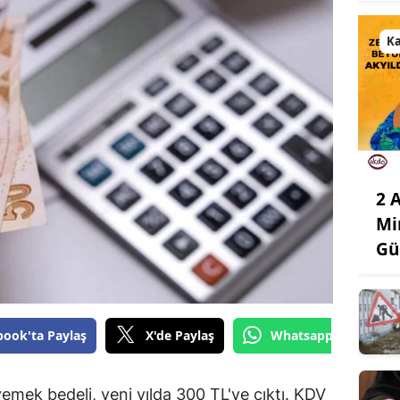
K
2 
Mi
Gü
book'ta Paylaş
X'de Paylaş
Whatsapp'tan Gönde
emek bedeli, yeni yılda 300 TL'ye çıktı. KDV