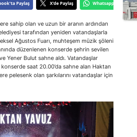
book'ta Paylaş
X'de Paylaş
Whatsapp'tan Gönde
ere sahip olan ve uzun bir aranın ardından
ediyesi tarafından yeniden vatandaşlarla
eneksel Ağustos Fuarı, muhteşem müzik şöleni
anında düzenlenen konserde şehrin sevilen
ve Yener Bulut sahne aldı. Vatandaşlar
an konserde saat 20.00’da sahne alan Haktan
ere pelesenk olan şarkılarını vatandaşlar için