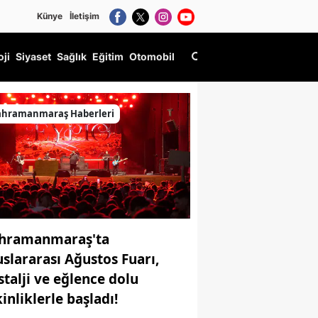
Künye
İletişim
oji
Siyaset
Sağlık
Eğitim
Otomobil
ahramanmaraş Haberleri
hramanmaraş'ta
uslararası Ağustos Fuarı,
stalji ve eğlence dolu
inliklerle başladı!