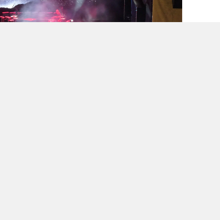
ğer değerli sanatçısı Yener Bulut sahnede
Türkülerden oluşan değerli repertuarı ile
nan Bulut’un şarkılarına müzikseverler de
 etti. Her yaştan vatandaşın yoğun ilgi
unca fuar alanında renkli görüntüler