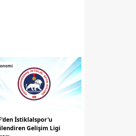
 renkli anlar sundu
konomi
F'den İstiklalspor'u
gilendiren Gelişim Ligi