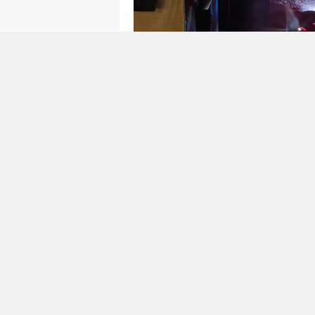
Saat 21.30’da ise şehrin bir di
vatandaşlarla bir araya geldi. 
müzikseverlere türkü şöleni su
şarkılara hep bir ağızdan eşlik
gösterdiği konser programı boy