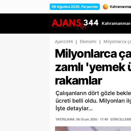
06 Ağustos 2026, Perşembe
Kahramanmara
Ajans344
|
Ekonomi
|
Milyonlarca ça
Milyonlarca ça
zamlı 'yemek üc
rakamlar
Çalışanların dört gözle bekle
ücreti belli oldu. Milyonları 
İşte detaylar...
YAYINLAMA: 06 Ocak 2026 - 11:49
GÜNCELLEME: 