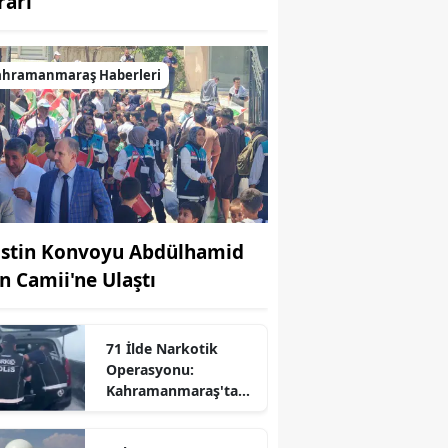
rarı
ahramanmaraş Haberleri
listin Konvoyu Abdülhamid
n Camii'ne Ulaştı
71 İlde Narkotik
Operasyonu:
Kahramanmaraş'ta
Listede