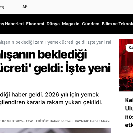
31
°
ş Haberleri
Ekonomi
Dünya
Magazin
Gündem
Bilim ve Teknol
lışanın beklediği zamlı 'yemek ücreti' geldi: İşte yeni rakamlar
K
lışanın beklediği
reti' geldi: İşte yeni
diği haber geldi. 2026 yılı için yemek
Ka
ilgilendiren kararla rakam yukarı çekildi.
Ul
no
07 Mart 2026 - 13:41
EDİTÖR: Haber Editörü
KAYNAK: Haber Merkezi
etk