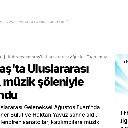
yorum yok, ilk yorumu siz yazın, tartışalım *
i
|
Kahramanmaraş'ta Uluslararası Ağustos Fuarı, müzik şöleniyle
E
'ta Uluslararası
 müzik şöleniyle
undu
slararası Geleneksel Ağustos Fuarı’nda
TF
ener Bulut ve Haktan Yavuz sahne aldı.
İl
slendiren sanatçılar, katılımcılara müzik