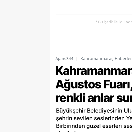
* Bu içerik ile ilgili 
Ajans344
|
Kahramanmaraş Haberler
Kahramanmaraş
Ağustos Fuarı,
renkli anlar s
Büyükşehir Belediyesinin Ulu
şehrin sevilen seslerinden Y
Birbirinden güzel eserleri se