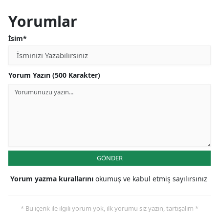
Yorumlar
İsim*
Yorum Yazın (500 Karakter)
GÖNDER
Yorum yazma kurallarını
okumuş ve kabul etmiş sayılırsınız
* Bu içerik ile ilgili yorum yok, ilk yorumu siz yazın, tartışalım *