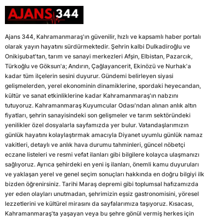
Ajans 344, Kahramanmaraş'ın güvenilir, hızlı ve kapsamlı haber portalı
olarak yayın hayatını sürdürmektedir. Şehrin kalbi Dulkadiroğlu ve
Onikişubat'tan, tarım ve sanayi merkezleri Afşin, Elbistan, Pazarcık,
Türkoğlu ve Göksun'a; Andırın, Çağlayancerit, Ekinözü ve Nurhak'a
kadar tüm ilçelerin sesini duyurur. Gündemi belirleyen siyasi
gelişmelerden, yerel ekonominin dinamiklerine, spordaki heyecandan,
kültür ve sanat etkinliklerine kadar Kahramanmaraş'ın nabzını
tutuyoruz. Kahramanmaraş Kuyumcular Odası'ndan alınan anlık altın
fiyatları, şehrin sanayisindeki son gelişmeler ve tarım sektöründeki
yenilikler özel dosyalarla sayfamızda yer bulur. Vatandaşlarımızın
günlük hayatını kolaylaştırmak amacıyla Diyanet uyumlu günlük namaz
vakitleri, detaylı ve anlık hava durumu tahminleri, güncel nöbetçi
eczane listeleri ve resmi vefat ilanları gibi bilgilere kolayca ulaşmanızı
sağlıyoruz. Ayrıca şehirdeki en yeni iş ilanları, önemli kamu duyuruları
ve yaklaşan yerel ve genel seçim sonuçları hakkında en doğru bilgiyi ilk
bizden öğrenirsiniz. Tarihi Maraş depremi gibi toplumsal hafızamızda
yer eden olayları unutmadan, şehrimizin eşsiz gastronomisini, yöresel
lezzetlerini ve kültürel mirasını da sayfalarımıza taşıyoruz. Kısacası,
Kahramanmaraş'ta yaşayan veya bu şehre gönül vermiş herkes için