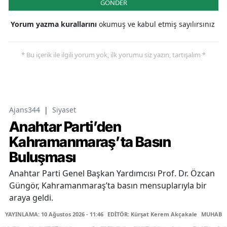
GÖNDER
Yorum yazma kurallarını
okumuş ve kabul etmiş sayılırsınız
* Bu içerik ile ilgili yorum yok, ilk yorumu siz yazın, tartışalım *
Ajans344
|
Siyaset
Anahtar Parti’den
Kahramanmaraş’ta Basın
Buluşması
Anahtar Parti Genel Başkan Yardımcısı Prof. Dr. Özcan
Güngör, Kahramanmaraş’ta basın mensuplarıyla bir
araya geldi.
YAYINLAMA: 10 Ağustos 2026 - 11:46
EDİTÖR: Kürşat Kerem Akçakale
MUHABİR: