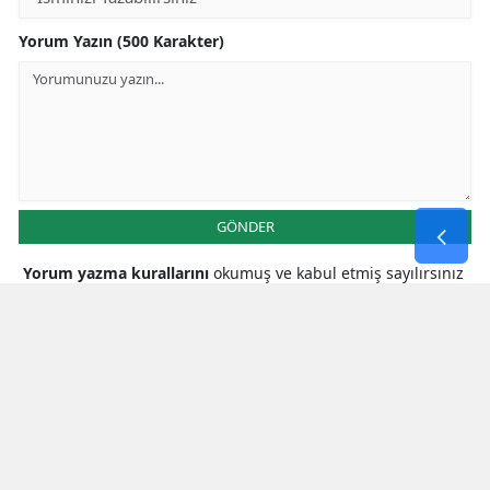
Yorum Yazın (500 Karakter)
GÖNDER
Yorum yazma kurallarını
okumuş ve kabul etmiş sayılırsınız
* Bu içerik ile ilgili yorum yok, ilk yorumu siz yazın, tartışalım *