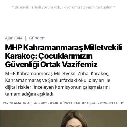
* Bu içerik ile ilgili yorum yok, ilk yorumu siz yazın, tartışalım *
Ajans344
|
Gündem
MHP Kahramanmaraş Milletvekili
Karakoç: Çocuklarımızın
Güvenliği Ortak Vazifemiz
MHP Kahramanmaraş Milletvekili Zuhal Karakoç,
Kahramanmaraş ve Şanlıurfa’daki okul olayları ile
dijital riskleri inceleyen komisyonun çalışmalarını
tamamladığını açıkladı.
YAYINLAMA: 07 Ağustos 2026 - 03:40
GÜNCELLEME: 07 Ağustos 2026 - 03:42
EDİT