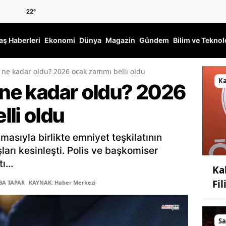
22
°
ş Haberleri
Ekonomi
Dünya
Magazin
Gündem
Bilim ve Teknol
ı ne kadar oldu? 2026 ocak zammı belli oldu
K
 ne kadar oldu? 2026
li oldu
masıyla birlikte emniyet teşkilatının
ları kesinleşti. Polis ve başkomiser
...
Ka
Fi
BA TAPAR
KAYNAK: Haber Merkezi
Sa