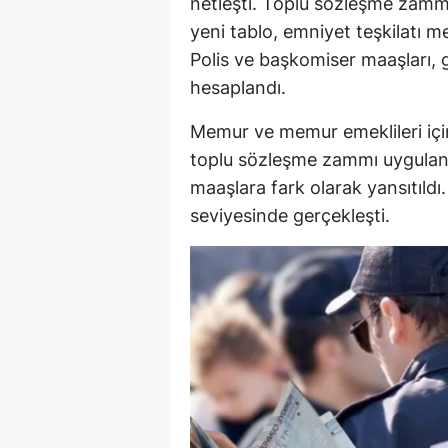
netleşti. Toplu sözleşme zammı
yeni tablo, emniyet teşkilatı m
Polis ve başkomiser maaşları, 
hesaplandı.
Memur ve memur emeklileri için
toplu sözleşme zammı uygulanı
maaşlara fark olarak yansıtıld
seviyesinde gerçekleşti.