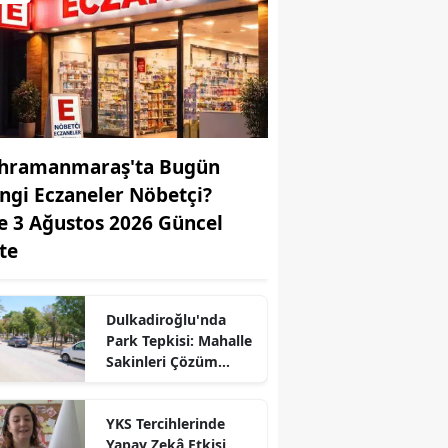
hramanmaraş'ta Bugün
ngi Eczaneler Nöbetçi?
te 3 Ağustos 2026 Güncel
ste
Dulkadiroğlu'nda
r
Park Tepkisi: Mahalle
Sakinleri Çözüm
Bekliyor
YKS Tercihlerinde
Yapay Zekâ Etkisi