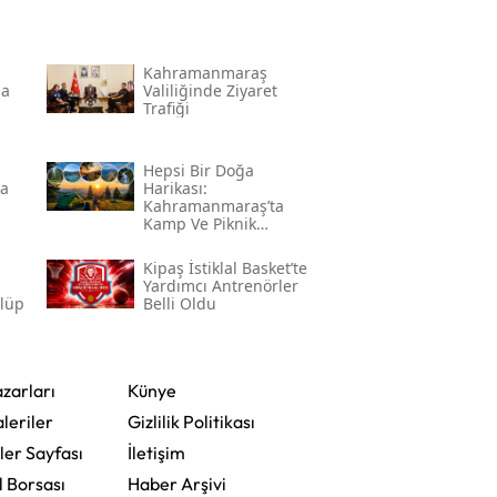
Kahramanmaraş
na
Valiliğinde Ziyaret
Trafiği
Hepsi Bir Doğa
da
Harikası:
Kahramanmaraş’ta
Kamp Ve Piknik
Yapılabilecek En
Güzel Alanlar
l
Kipaş İstiklal Basket’te
Yardımcı Antrenörler
ulüp
Belli Oldu
zarları
Künye
leriler
Gizlilik Politikası
ler Sayfası
İletişim
l Borsası
Haber Arşivi