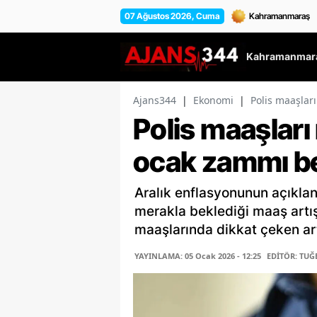
07 Ağustos 2026, Cuma
Kahramanmara
Ajans344
|
Ekonomi
|
Polis maaşlar
Polis maaşları
ocak zammı bel
Aralık enflasyonunun açıklan
merakla beklediği maaş artış
maaşlarında dikkat çeken artı
YAYINLAMA: 05 Ocak 2026 - 12:25
EDİTÖR: TUĞ