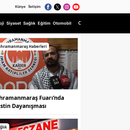
Künye
İletişim
oji
Siyaset
Sağlık
Eğitim
Otomobil
ahramanmaraş Haberleri
hramanmaraş Fuarı’nda
listin Dayanışması
ğlık