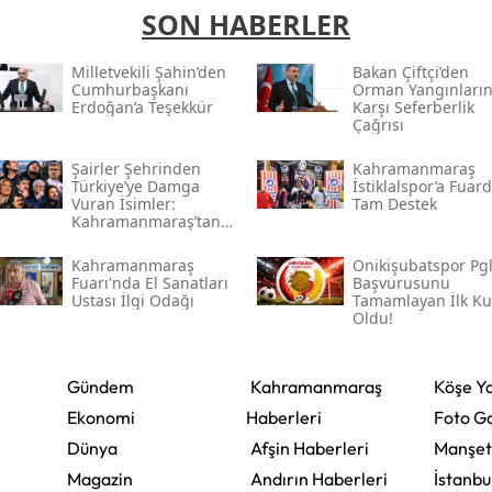
SON HABERLER
Milletvekili Şahin’den
Bakan Çiftçi’den
Cumhurbaşkanı
Orman Yangınları
Erdoğan’a Teşekkür
Karşı Seferberlik
Çağrısı
Şairler Şehrinden
Kahramanmaraş
Türkiye’ye Damga
İstiklalspor’a Fuar
Vuran İsimler:
Tam Destek
Kahramanmaraş’tan
Çıkan Ünlüler
Kahramanmaraş
Onikişubatspor Pg
Fuarı'nda El Sanatları
Başvurusunu
Ustası İlgi Odağı
Tamamlayan İlk K
Oldu!
Gündem
Kahramanmaraş
Köşe Ya
Ekonomi
Haberleri
Foto Ga
Dünya
Afşin Haberleri
Manşet
Magazin
Andırın Haberleri
İstanbu