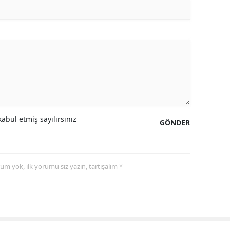
abul etmiş sayılırsınız
GÖNDER
yorum yok, ilk yorumu siz yazın, tartışalım *