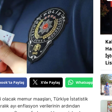
Ka
Ha
İş
Li
book'ta Paylaş
X'de Paylaş
Whatsapp'tan Gönde
li olacak memur maaşları, Türkiye İstatistik
alık ayı enflasyon verilerinin ardından