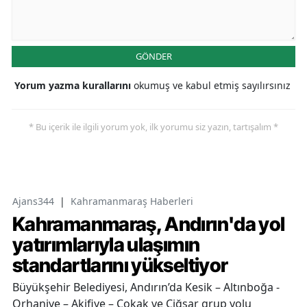
GÖNDER
Yorum yazma kurallarını
okumuş ve kabul etmiş sayılırsınız
* Bu içerik ile ilgili yorum yok, ilk yorumu siz yazın, tartışalım *
Ajans344
|
Kahramanmaraş Haberleri
Kahramanmaraş, Andırın'da yol
yatırımlarıyla ulaşımın
standartlarını yükseltiyor
Büyükşehir Belediyesi, Andırın’da Kesik – Altınboğa -
Orhaniye – Akifiye – Çokak ve Çiğşar grup yolu