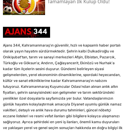
Tamamlayan İlk Kulüp Oldu!
Ajans 344, Kahramanmaraş'ın güvenilir, hızlı ve kapsamlı haber portalı
olarak yayın hayatını sürdürmektedir. Şehrin kalbi Dulkadiroğlu ve
Onikişubat'tan, tarım ve sanayi merkezleri Afşin, Elbistan, Pazarcık,
Türkoğlu ve Göksun'a; Andırın, Çağlayancerit, Ekinözü ve Nurhak'a
kadar tüm ilçelerin sesini duyurur. Gündemi belirleyen siyasi
gelişmelerden, yerel ekonominin dinamiklerine, spordaki heyecandan,
kültür ve sanat etkinliklerine kadar Kahramanmaraş'ın nabzını
tutuyoruz. Kahramanmaraş Kuyumcular Odası'ndan alınan anlık altın
fiyatları, şehrin sanayisindeki son gelişmeler ve tarım sektöründeki
yenilikler özel dosyalarla sayfamızda yer bulur. Vatandaşlarımızın
günlük hayatını kolaylaştırmak amacıyla Diyanet uyumlu günlük namaz
vakitleri, detaylı ve anlık hava durumu tahminleri, güncel nöbetçi
eczane listeleri ve resmi vefat ilanları gibi bilgilere kolayca ulaşmanızı
sağlıyoruz. Ayrıca şehirdeki en yeni iş ilanları, önemli kamu duyuruları
ve yaklaşan yerel ve genel seçim sonuçları hakkında en doğru bilgiyi ilk