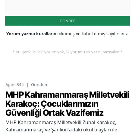
GÖNDER
Yorum yazma kurallarını
okumuş ve kabul etmiş sayılırsınız
* Bu içerik ile ilgili yorum yok, ilk yorumu siz yazın, tartışalım *
Ajans344
|
Gündem
MHP Kahramanmaraş Milletvekili
Karakoç: Çocuklarımızın
Güvenliği Ortak Vazifemiz
MHP Kahramanmaraş Milletvekili Zuhal Karakoç,
Kahramanmaraş ve Şanlıurfa’daki okul olayları ile