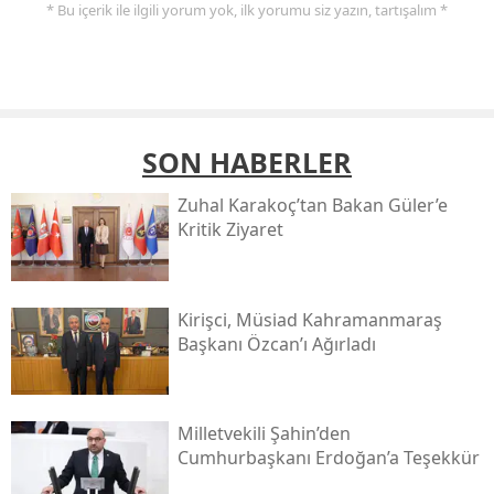
* Bu içerik ile ilgili yorum yok, ilk yorumu siz yazın, tartışalım *
SON HABERLER
Zuhal Karakoç’tan Bakan Güler’e
Kritik Ziyaret
Kirişci, Müsi̇ad Kahramanmaraş
Başkanı Özcan’ı Ağırladı
Milletvekili Şahin’den
Cumhurbaşkanı Erdoğan’a Teşekkür