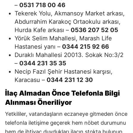
–
0531 718 00 46
Tekerek Yolu, Akmansoy Market arkası,
Abdurrahim Karakoç Ortaokulu arkası,
Hurda Kafe arkası –
0536 207 52 05
Yörük Selim Mahallesi, Marash Life
Hastanesi yanı –
0344 215 92 66
Duraklı Mahallesi 20013. Sokak No:3/2
–
0344 231 35 35
Necip Fazıl Şehir Hastanesi karşısı,
Karacasu –
0344 231 12 30
İlaç Almadan Önce Telefonla Bilgi
Alınması Öneriliyor
Yetkililer, vatandaşların eczaneye gitmeden önce
telefonla iletişime geçerek hem nöbet durumunu
hem de ihtiyaç duydukları ilacın stokta bulunup