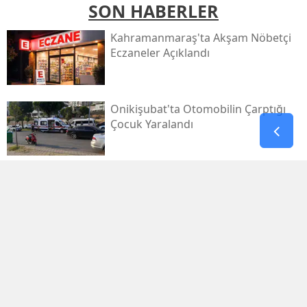
SON HABERLER
Kahramanmaraş'ta Akşam Nöbetçi
Eczaneler Açıklandı
Onikişubat'ta Otomobilin Çarptığı
Çocuk Yaralandı
Pazarcık’ta Yollar Büyükşehir’le
Yenileniyor
Onikişubat'ta Yeni Gündüz Bakımevi
Kayıtları Başladı!