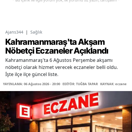
* Bu içerik ile ilgili yorum yok, ilk yorumu siz yazın, tartışalım *
Ajans344
|
Sağlık
Kahramanmaraş'ta Akşam
Nöbetçi Eczaneler Açıklandı
Kahramanmaraş'ta 6 Ağustos Perşembe akşamı
nöbetçi olarak hizmet verecek eczaneler belli oldu.
İşte ilçe ilçe güncel liste.
YAYINLAMA: 06 Ağustos 2026 - 20:00
EDİTÖR: TUĞBA TAPAR
KAYNAK: eczane