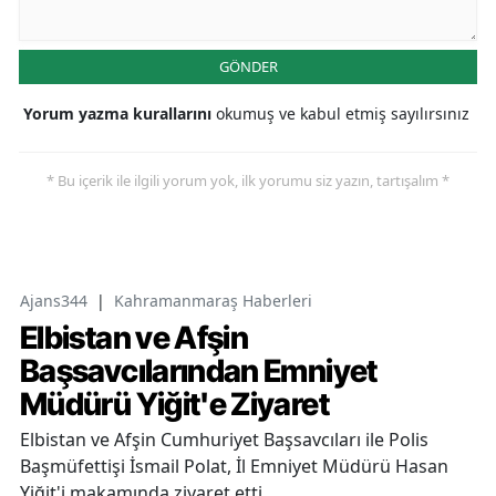
GÖNDER
Yorum yazma kurallarını
okumuş ve kabul etmiş sayılırsınız
* Bu içerik ile ilgili yorum yok, ilk yorumu siz yazın, tartışalım *
Ajans344
|
Kahramanmaraş Haberleri
Elbistan ve Afşin
Başsavcılarından Emniyet
Müdürü Yiğit'e Ziyaret
Elbistan ve Afşin Cumhuriyet Başsavcıları ile Polis
Başmüfettişi İsmail Polat, İl Emniyet Müdürü Hasan
Yiğit'i makamında ziyaret etti.