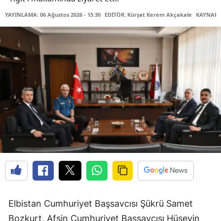
YAYINLAMA: 06 Ağustos 2026 - 15:30
EDİTÖR: Kürşat Kerem Akçakale
KAYNAK: 
Elbistan Cumhuriyet Başsavcısı Şükrü Samet
Bozkurt, Afşin Cumhuriyet Başsavcısı Hüseyin