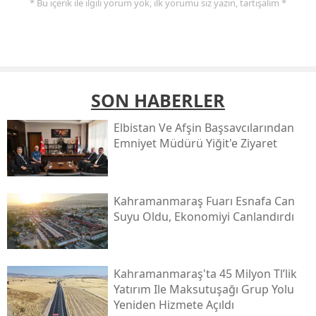
* Bu içerik ile ilgili yorum yok, ilk yorumu siz yazın, tartışalım *
SON HABERLER
Elbistan Ve Afşin Başsavcılarından
Emniyet Müdürü Yiğit'e Ziyaret
Kahramanmaraş Fuarı Esnafa Can
Suyu Oldu, Ekonomiyi Canlandırdı
Kahramanmaraş'ta 45 Milyon Tl’lik
Yatırım Ile Maksutuşağı Grup Yolu
Yeniden Hizmete Açıldı