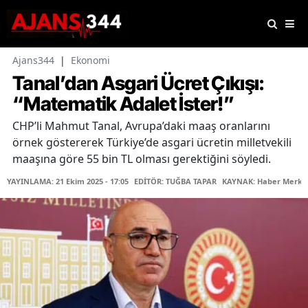
Ajans344
|
Ekonomi
Tanal’dan Asgari Ücret Çıkışı:
“Matematik Adalet İster!”
CHP’li Mahmut Tanal, Avrupa’daki maaş oranlarını
örnek göstererek Türkiye’de asgari ücretin milletvekili
maaşına göre 55 bin TL olması gerektiğini söyledi.
YAYINLAMA: 21 Ekim 2025 - 17:05
EDİTÖR: TUĞBA TAPAR
KAYNAK: Haber Merke