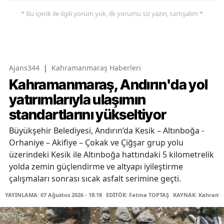
* Bu içerik ile ilgili yorum yok, ilk yorumu siz yazın, tartışalım *
Ajans344
|
Kahramanmaraş Haberleri
Kahramanmaraş, Andırın'da yol
yatırımlarıyla ulaşımın
standartlarını yükseltiyor
Büyükşehir Belediyesi, Andırın’da Kesik – Altınboğa -
Orhaniye – Akifiye – Çokak ve Çiğşar grup yolu
üzerindeki Kesik ile Altınboğa hattındaki 5 kilometrelik
yolda zemin güçlendirme ve altyapı iyileştirme
çalışmaları sonrası sıcak asfalt serimine geçti.
YAYINLAMA: 07 Ağustos 2026 - 18:18
EDİTÖR: Fatma TOPTAŞ
KAYNAK: Kahraman