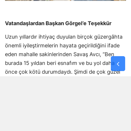
Vatandaşlardan Başkan Görgel’e Teşekkür
Uzun yıllardır ihtiyaç duyulan birçok güzergâhta
önemli iyileştirmelerin hayata geçirildiğini ifade
eden mahalle sakinlerinden Savaş Avcı, “Ben
burada 15 yıldan beri esnafım ve bu yol daha
önce çok kötü durumdaydı. Şimdi de çok güzel
hale getiriliyor. Büyükşehir Belediye Başkanımız
Fırat Görgel’e verdiği hizmetten dolayı çok
teşekkür ederim. Bizleri tozdan topraktan
kurtardı” dedi. Yapılan bakım, onarım ve asfalt
uygulamaları sayesinde ulaşımın daha güvenli ve
konforlu hale geldiğini söyleyen bir diğer mahalle