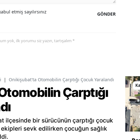
abul etmiş sayılırsınız
GÖNDER
yorum yok, ilk yorumu siz yazın, tartışalım *
i
|
Onikişubat'ta Otomobilin Çarptığı Çocuk Yaralandı
K
Otomobilin Çarptığı
dı
 ilçesinde bir sürücünün çarptığı çocuk
 ekipleri sevk edilirken çocuğun sağlık
di.