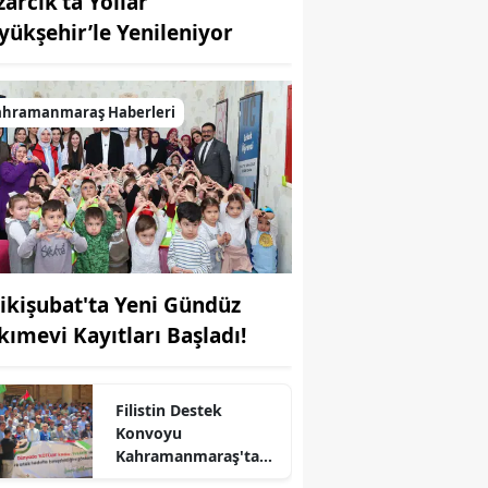
zarcık’ta Yollar
yükşehir’le Yenileniyor
ahramanmaraş Haberleri
ikişubat'ta Yeni Gündüz
kımevi Kayıtları Başladı!
Filistin Destek
Konvoyu
Kahramanmaraş'ta
Karşılandı
r