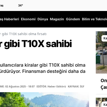
34
°
ş Haberleri
Ekonomi
Dünya
Magazin
Gündem
Bilim ve Teknol
r gibi T10X sahibi olma fırsatı
K
r gibi T10X sahibi
llanıcılara kiralar gibi T10X sahibi olma
sürdürüyor. Finansman desteğini daha da
On
Ça
E: 02 Ağustos 2025 - 18:07
EDİTÖR: Haber Editörü
KAYNAK: İGF
K