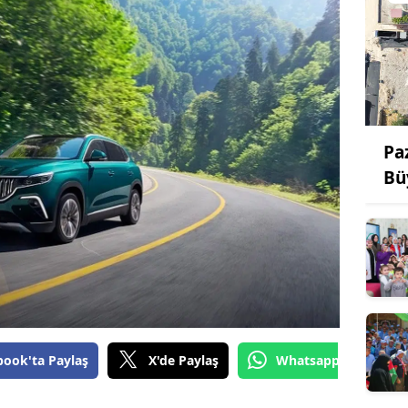
Pa
Bü
book'ta Paylaş
X'de Paylaş
Whatsapp'tan Gönde