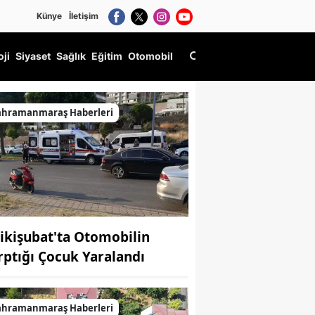
Künye
İletişim
oji
Siyaset
Sağlık
Eğitim
Otomobil
ahramanmaraş Haberleri
ikişubat'ta Otomobilin
rptığı Çocuk Yaralandı
ahramanmaraş Haberleri