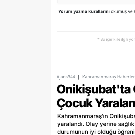
Yorum yazma kurallarını
okumuş ve k
* Bu içerik ile ilgili 
Ajans344
|
Kahramanmaraş Haberler
Onikişubat'ta 
Çocuk Yaralan
Kahramanmaraş'ın Onikişubat
yaralandı. Olay yerine sağlık
durumunun iyi olduğu öğrenil