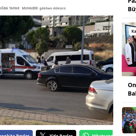
Pa
Bü
TUĞBA TAPAR
MUHABİR: gökhan dökücü
K
On
Ba
book'ta Paylaş
X'de Paylaş
Whatsapp'tan Gönde