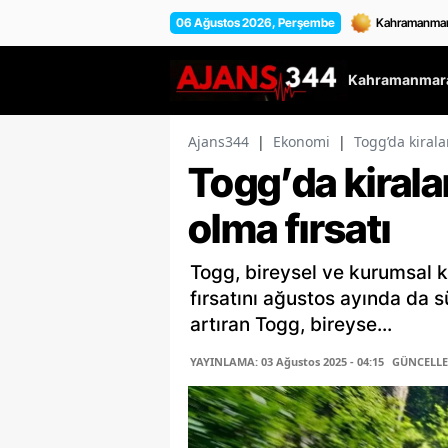
06 Ağustos 2026, Perşembe
Kahramanmara
Ajans344
|
Ekonomi
|
Togg’da kirala
Togg’da kirala
olma fırsatı
Togg, bireysel ve kurumsal ku
fırsatını ağustos ayında da 
artıran Togg, bireyse...
YAYINLAMA: 03 Ağustos 2025 - 04:15
GÜNCELLEM