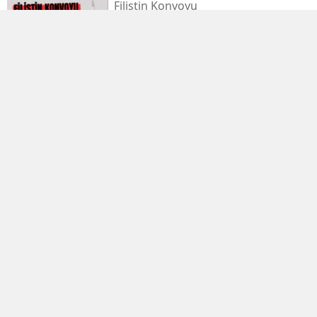
Filistin Konvoyu
Kahramanmaraş'tan Dualarla
Uğurlanacak
Afşinspor’dan Çifte Transfer Hamlesi
Cumhurbaşkanı Erdoğan'dan
'terörsüz Türkiye' Mesajı
Dervişoğlu: İhanet Belgesini Kabul
Etmeyeceğiz
Ömer Çelik: 2 Yıllık Çalışmanın En
Önemli Aşamasındayız