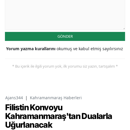
GÖNDER
Yorum yazma kurallarını
okumuş ve kabul etmiş sayılırsınız
* Bu içerik ile ilgili yorum yok, ilk yorumu siz yazın, tartışalım *
Ajans344
|
Kahramanmaraş Haberleri
Filistin Konvoyu
Kahramanmaraş'tan Dualarla
Uğurlanacak