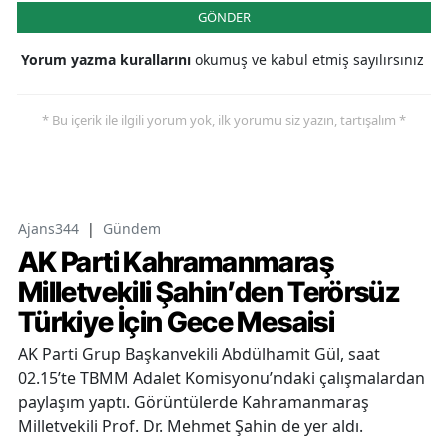
GÖNDER
Yorum yazma kurallarını
okumuş ve kabul etmiş sayılırsınız
* Bu içerik ile ilgili yorum yok, ilk yorumu siz yazın, tartışalım *
Ajans344
|
Gündem
AK Parti Kahramanmaraş
Milletvekili Şahin’den Terörsüz
Türkiye İçin Gece Mesaisi
AK Parti Grup Başkanvekili Abdülhamit Gül, saat
02.15’te TBMM Adalet Komisyonu’ndaki çalışmalardan
paylaşım yaptı. Görüntülerde Kahramanmaraş
Milletvekili Prof. Dr. Mehmet Şahin de yer aldı.