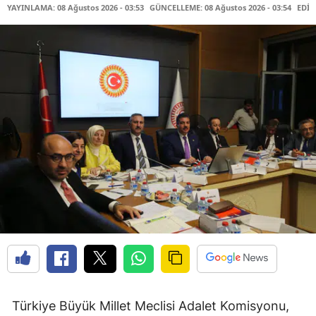
YAYINLAMA: 08 Ağustos 2026 - 03:53
GÜNCELLEME: 08 Ağustos 2026 - 03:54
EDİT
Türkiye Büyük Millet Meclisi Adalet Komisyonu,