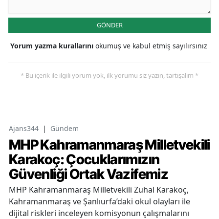
GÖNDER
Yorum yazma kurallarını
okumuş ve kabul etmiş sayılırsınız
* Bu içerik ile ilgili yorum yok, ilk yorumu siz yazın, tartışalım *
Ajans344
|
Gündem
MHP Kahramanmaraş Milletvekili
Karakoç: Çocuklarımızın
Güvenliği Ortak Vazifemiz
MHP Kahramanmaraş Milletvekili Zuhal Karakoç,
Kahramanmaraş ve Şanlıurfa’daki okul olayları ile
dijital riskleri inceleyen komisyonun çalışmalarını