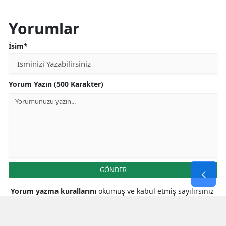
Yorumlar
İsim*
Yorum Yazın (500 Karakter)
GÖNDER
Yorum yazma kurallarını
okumuş ve kabul etmiş sayılırsınız
* Bu içerik ile ilgili yorum yok, ilk yorumu siz yazın, tartışalım *