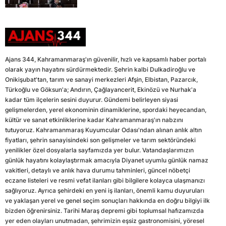
Ajans 344, Kahramanmaraş'ın güvenilir, hızlı ve kapsamlı haber portalı
olarak yayın hayatını sürdürmektedir. Şehrin kalbi Dulkadiroğlu ve
Onikişubat'tan, tarım ve sanayi merkezleri Afşin, Elbistan, Pazarcık,
Türkoğlu ve Göksun'a; Andırın, Çağlayancerit, Ekinözü ve Nurhak'a
kadar tüm ilçelerin sesini duyurur. Gündemi belirleyen siyasi
gelişmelerden, yerel ekonominin dinamiklerine, spordaki heyecandan,
kültür ve sanat etkinliklerine kadar Kahramanmaraş'ın nabzını
tutuyoruz. Kahramanmaraş Kuyumcular Odası'ndan alınan anlık altın
fiyatları, şehrin sanayisindeki son gelişmeler ve tarım sektöründeki
yenilikler özel dosyalarla sayfamızda yer bulur. Vatandaşlarımızın
günlük hayatını kolaylaştırmak amacıyla Diyanet uyumlu günlük namaz
vakitleri, detaylı ve anlık hava durumu tahminleri, güncel nöbetçi
eczane listeleri ve resmi vefat ilanları gibi bilgilere kolayca ulaşmanızı
sağlıyoruz. Ayrıca şehirdeki en yeni iş ilanları, önemli kamu duyuruları
ve yaklaşan yerel ve genel seçim sonuçları hakkında en doğru bilgiyi ilk
bizden öğrenirsiniz. Tarihi Maraş depremi gibi toplumsal hafızamızda
yer eden olayları unutmadan, şehrimizin eşsiz gastronomisini, yöresel