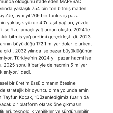
onumunda olduğunu ifade eden MAPESAD
ılında yaklaşık 754 bin ton bitmiş madeni
iye’de, aynı yıl 269 bin tonluk iç pazar
min yaklaşık yüzde 40’ı taşıt yağları, yüzde
5’i ise özel amaçlı yağlardan oluştu. 2024’te
nluk bitmiş yağ üretimi gerçekleştirdi. 2023
rının büyüklüğü 172,1 milyar doları olurken,
ra çıktı. 2032 yılında ise pazar büyüklüğünün
niyor. Türkiye’nin 2024 yılı pazar hacmi ise
tı. 2025 sonu itibariyle de hacmin 5 milyar
leniyor.” dedi.
gesel bir üretim üssü olmanın ötesine
nde stratejik bir oyuncu olma yolunda emin
iren Tayfun Koçak, “Düzenlediğimiz fuarın da
ıyacak bir platform olarak öne çıkmasını
ikleri, teknolojik yenilikler ve sürdürülebilir