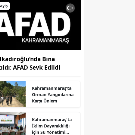
ayiş
lkadiroğlu’nda Bina
kıldı: AFAD Sevk Edildi
Kahramanmaraş’ta
Orman Yangınlarına
Karşı Önlem
Kahramanmaraş'ta
İklim Dayanıklılığı
r
için Su Yönetimi