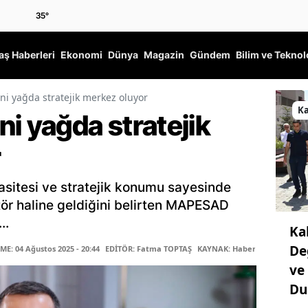
35
°
ş Haberleri
Ekonomi
Dünya
Magazin
Gündem
Bilim ve Teknol
ni yağda stratejik merkez oluyor
K
i yağda stratejik
r
asitesi ve stratejik konumu sayesinde
ktör haline geldiğini belirten MAPESAD
..
Ka
De
E: 04 Ağustos 2025 - 20:44
EDİTÖR: Fatma TOPTAŞ
KAYNAK: Haber Merkezi
ve
Du