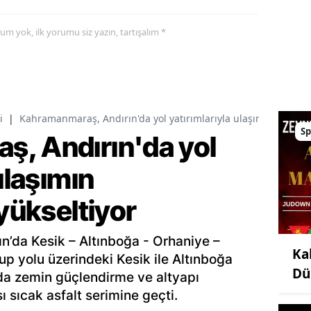
yorum yok, ilk yorumu siz yazın, tartışalım *
i
|
Kahramanmaraş, Andırın'da yol yatırımlarıyla ulaşımın standart
Sp
, Andırın'da yol
ulaşımın
 yükseltiyor
ın’da Kesik – Altınboğa - Orhaniye –
Ka
up yolu üzerindeki Kesik ile Altınboğa
Dü
lda zemin güçlendirme ve altyapı
ı sıcak asfalt serimine geçti.