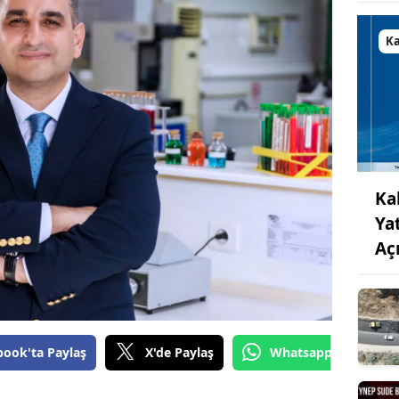
K
Ka
Ya
Aç
book'ta Paylaş
X'de Paylaş
Whatsapp'tan Gönde