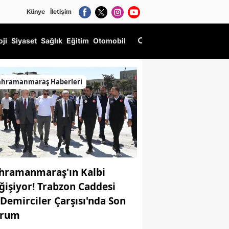
Künye
İletişim
oji
Siyaset
Sağlık
Eğitim
Otomobil
ahramanmaraş Haberleri
hramanmaraş'ın Kalbi
ğişiyor! Trabzon Caddesi
 Demirciler Çarşısı'nda Son
rum