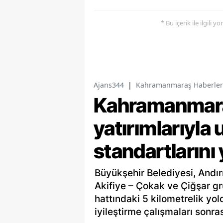
* Bu içerik ile ilgili 
Ajans344
|
Kahramanmaraş Haberler
Kahramanmaraş
yatırımlarıyla 
standartlarını
Büyükşehir Belediyesi, Andır
Akifiye – Çokak ve Çiğşar gr
hattındaki 5 kilometrelik yo
iyileştirme çalışmaları sonras