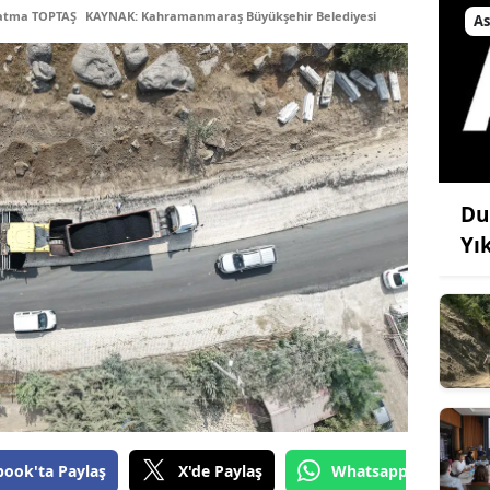
Fatma TOPTAŞ
KAYNAK: Kahramanmaraş Büyükşehir Belediyesi
As
Du
Yı
book'ta Paylaş
X'de Paylaş
Whatsapp'tan Gönde