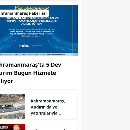
ahramanmaraş Haberleri
hramanmaraş'ta 5 Dev
tırım Bugün Hizmete
ılıyor
Kahramanmaraş,
Andırın'da yol
yatırımlarıyla
r
ulaşımın
standartlarını