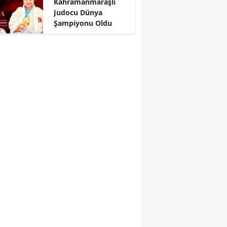
Kahramanmaraşlı
yükseltiyor
Judocu Dünya
Şampiyonu Oldu