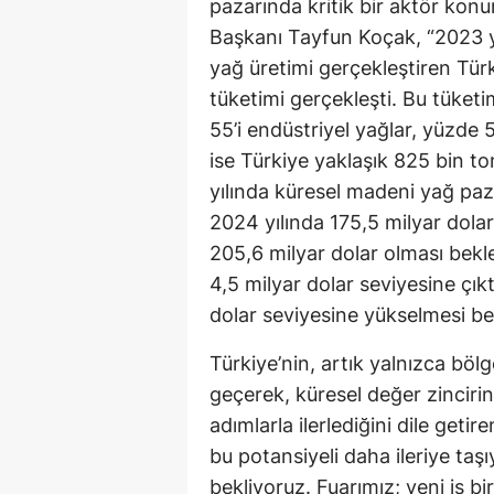
pazarında kritik bir aktör k
Başkanı Tayfun Koçak, “2023 y
yağ üretimi gerçekleştiren Türk
tüketimi gerçekleşti. Bu tüketi
55’i endüstriyel yağlar, yüzde 
ise Türkiye yaklaşık 825 bin to
yılında küresel madeni yağ paza
2024 yılında 175,5 milyar dola
205,6 milyar dolar olması bekle
4,5 milyar dolar seviyesine çık
dolar seviyesine yükselmesi bek
Türkiye’nin, artık yalnızca böl
geçerek, küresel değer zinciri
adımlarla ilerlediğini dile get
bu potansiyeli daha ileriye taş
bekliyoruz. Fuarımız; yeni iş birl