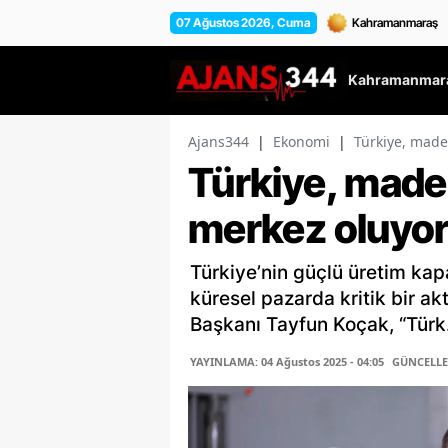
07 Ağustos 2026, Cuma
Kahramanmara
Ajans344
|
Ekonomi
|
Türkiye, made
Türkiye, maden
merkez oluyo
Türkiye’nin güçlü üretim kap
küresel pazarda kritik bir a
Başkanı Tayfun Koçak, “Türk.
YAYINLAMA: 04 Ağustos 2025 - 04:05
GÜNCELLEM