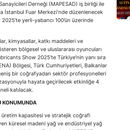
anayicileri Derneği (MAPESAD) iş birliği ile
nda İstanbul Fuar Merkezi'nde düzenlenecek
 2025’te yerli-yabancı 100’ün üzerinde
ar, kimyasallar, katkı maddeleri ve
gösteren bölgesel ve uluslararası oyuncuları
ubricants Show 2025’te Türkiye’nin yanı sıra
NA) Bölgesi, Türk Cumhuriyetleri, Balkanlar
eniş bir coğrafyadan sektör profesyonelleri
asyonuyla hayata geçirilecek etkinliğe 4
eli katılacak.
CU KONUMUNDA
 üretim kapasitesi ve stratejik coğrafi
en küresel madeni yağ ve endüstriyel yağ