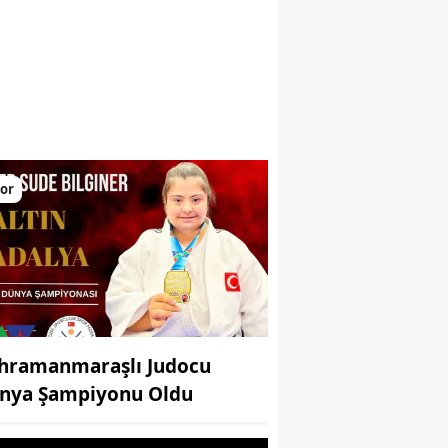
larını yükseltiyor
or
hramanmaraşlı Judocu
nya Şampiyonu Oldu