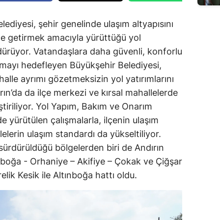
diyesi, şehir genelinde ulaşım altyapısını
le getirmek amacıyla yürüttüğü yol
dürüyor. Vatandaşlara daha güvenli, konforlu
nmayı hedefleyen Büyükşehir Belediyesi,
halle ayrımı gözetmeksizin yol yatırımlarını
n’da da ilçe merkezi ve kırsal mahallelerde
ştiriliyor. Yol Yapım, Bakım ve Onarım
e yürütülen çalışmalarla, ilçenin ulaşım
lelerin ulaşım standardı da yükseltiliyor.
 sürdürüldüğü bölgelerden biri de Andırın
ınboğa - Orhaniye – Akifiye – Çokak ve Çiğşar
lik Kesik ile Altınboğa hattı oldu.