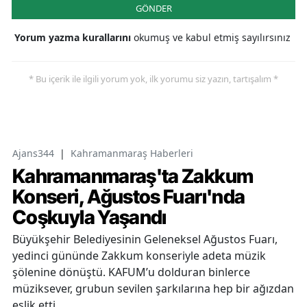
GÖNDER
Yorum yazma kurallarını
okumuş ve kabul etmiş sayılırsınız
* Bu içerik ile ilgili yorum yok, ilk yorumu siz yazın, tartışalım *
Ajans344
|
Kahramanmaraş Haberleri
Kahramanmaraş'ta Zakkum
Konseri, Ağustos Fuarı'nda
Coşkuyla Yaşandı
Büyükşehir Belediyesinin Geleneksel Ağustos Fuarı,
yedinci gününde Zakkum konseriyle adeta müzik
şölenine dönüştü. KAFUM’u dolduran binlerce
müziksever, grubun sevilen şarkılarına hep bir ağızdan
eşlik etti.