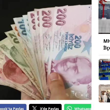
MH
İl
book'ta Paylaş
X'de Paylaş
Whatsapp'tan Gönde