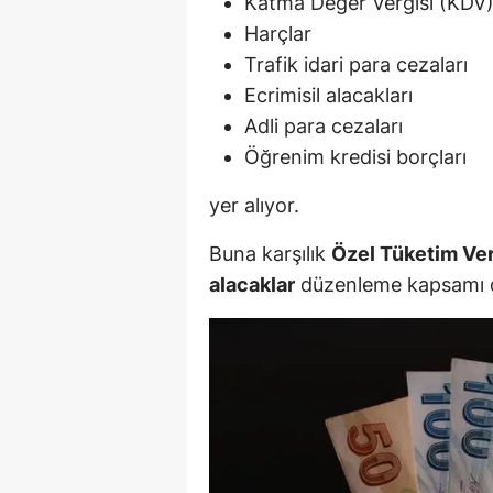
Katma Değer Vergisi (KDV
Harçlar
Trafik idari para cezaları
Ecrimisil alacakları
Adli para cezaları
Öğrenim kredisi borçları
yer alıyor.
Buna karşılık
Özel Tüketim Verg
alacaklar
düzenleme kapsamı dı