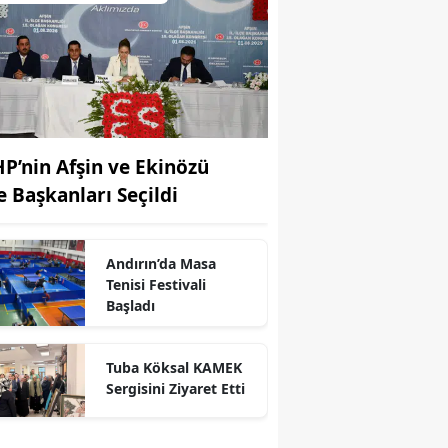
P’nin Afşin ve Ekinözü
çe Başkanları Seçildi
Andırın’da Masa
Tenisi Festivali
Başladı
Tuba Köksal KAMEK
Sergisini Ziyaret Etti
r