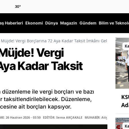
30
°
ş Haberleri
Ekonomi
Dünya
Magazin
Gündem
Bilim ve Teknol
 Müjde! Vergi Borçlarına 72 Aya Kadar Taksit İmkânı Geldi
K
Müjde! Vergi
Aya Kadar Taksit
düzenleme ile vergi borçları ve bazı
KS
 taksitlendirilebilecek. Düzenleme,
Ad
esine ait borçları kapsıyor.
: 26 Haziran 2026 - 03:50
EDİTÖR: Sema AKÇAKALE
MUHABİR: Atiye ARIKAN
K