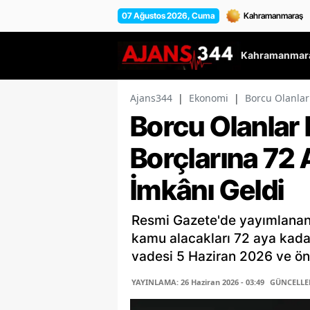
07 Ağustos 2026, Cuma
Kahramanmara
Ajans344
|
Ekonomi
|
Borcu Olanlar
Borcu Olanlar 
Borçlarına 72 
İmkânı Geldi
Resmi Gazete'de yayımlanan 
kamu alacakları 72 aya kadar
vadesi 5 Haziran 2026 ve önc
YAYINLAMA: 26 Haziran 2026 - 03:49
GÜNCELLEME