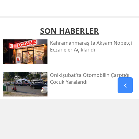
SON HABERLER
Kahramanmaraş'ta Akşam Nöbetçi
Eczaneler Açıklandı
Onikişubat'ta Otomobilin Çarptığı
Çocuk Yaralandı
Pazarcık’ta Yollar Büyükşehir’le
Yenileniyor