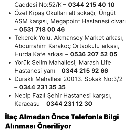
Caddesi No:52/K –
0344 215 40 10
Özel Kipaş Okulları alt sokağı, Üngüt
ASM karşısı, Megapoint Hastanesi civarı
–
0531 718 00 46
Tekerek Yolu, Akmansoy Market arkası,
Abdurrahim Karakoç Ortaokulu arkası,
Hurda Kafe arkası –
0536 207 52 05
Yörük Selim Mahallesi, Marash Life
Hastanesi yanı –
0344 215 92 66
Duraklı Mahallesi 20013. Sokak No:3/2
–
0344 231 35 35
Necip Fazıl Şehir Hastanesi karşısı,
Karacasu –
0344 231 12 30
İlaç Almadan Önce Telefonla Bilgi
Alınması Öneriliyor