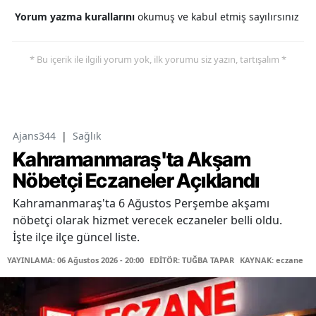
Yorum yazma kurallarını
okumuş ve kabul etmiş sayılırsınız
* Bu içerik ile ilgili yorum yok, ilk yorumu siz yazın, tartışalım *
Ajans344
|
Sağlık
Kahramanmaraş'ta Akşam
Nöbetçi Eczaneler Açıklandı
Kahramanmaraş'ta 6 Ağustos Perşembe akşamı
nöbetçi olarak hizmet verecek eczaneler belli oldu.
İşte ilçe ilçe güncel liste.
YAYINLAMA: 06 Ağustos 2026 - 20:00
EDİTÖR: TUĞBA TAPAR
KAYNAK: eczane