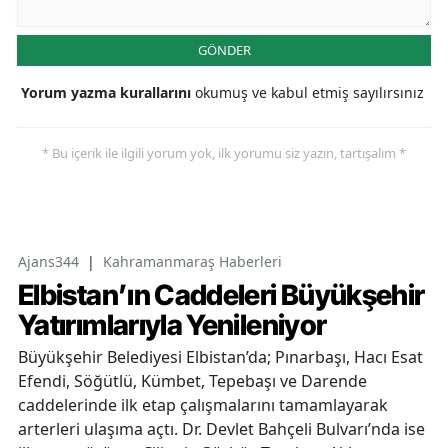
GÖNDER
Yorum yazma kurallarını
okumuş ve kabul etmiş sayılırsınız
* Bu içerik ile ilgili yorum yok, ilk yorumu siz yazın, tartışalım *
Ajans344
|
Kahramanmaraş Haberleri
Elbistan’ın Caddeleri Büyükşehir
Yatırımlarıyla Yenileniyor
Büyükşehir Belediyesi Elbistan’da; Pınarbaşı, Hacı Esat
Efendi, Söğütlü, Kümbet, Tepebaşı ve Darende
caddelerinde ilk etap çalışmalarını tamamlayarak
arterleri ulaşıma açtı. Dr. Devlet Bahçeli Bulvarı’nda ise