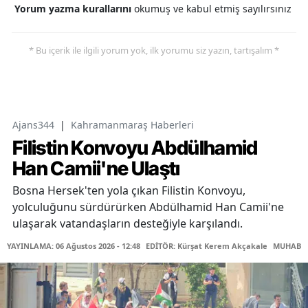
Yorum yazma kurallarını
okumuş ve kabul etmiş sayılırsınız
* Bu içerik ile ilgili yorum yok, ilk yorumu siz yazın, tartışalım *
Ajans344
|
Kahramanmaraş Haberleri
Filistin Konvoyu Abdülhamid
Han Camii'ne Ulaştı
Bosna Hersek'ten yola çıkan Filistin Konvoyu,
yolculuğunu sürdürürken Abdülhamid Han Camii'ne
ulaşarak vatandaşların desteğiyle karşılandı.
YAYINLAMA: 06 Ağustos 2026 - 12:48
EDİTÖR: Kürşat Kerem Akçakale
MUHABİR: