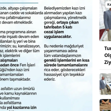
K
Tu
Ol
Zi