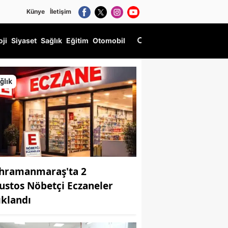
Künye
İletişim
oji
Siyaset
Sağlık
Eğitim
Otomobil
ğlık
hramanmaraş'ta 2
ustos Nöbetçi Eczaneler
ıklandı