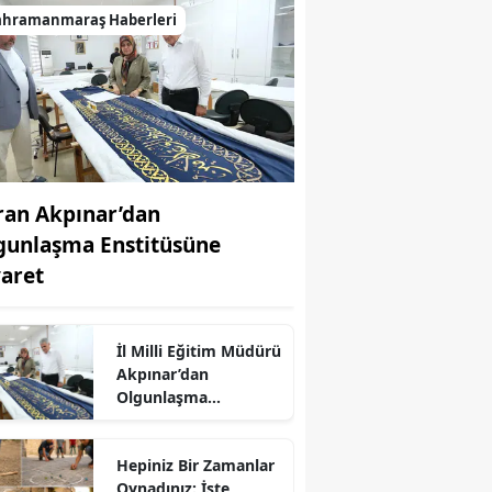
ahramanmaraş Haberleri
ran Akpınar’dan
gunlaşma Enstitüsüne
yaret
İl Milli Eğitim Müdürü
Akpınar’dan
Olgunlaşma
Enstitüsüne Ziyaret
Hepiniz Bir Zamanlar
Oynadınız: İşte