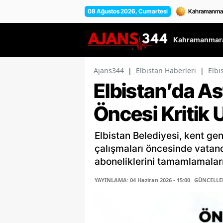
08 Ağustos 2026, Cumartesi
Kahramanmara
Ajans344
|
Elbistan Haberleri
|
Elbi
Elbistan’da As
Öncesi Kritik 
Elbistan Belediyesi, kent g
çalışmaları öncesinde vatand
aboneliklerini tamamlamalar
YAYINLAMA: 04 Haziran 2026 - 15:00
GÜNCELLEME