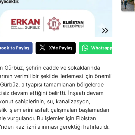
book'ta Paylaş
X'de Paylaş
Whatsapp'tan Gönde
an Gürbüz, şehrin cadde ve sokaklarında
ının verimli bir şekilde ilerlemesi için önemli
n Gürbüz, altyapısı tamamlanan bölgelerde
isiz devam ettiğini belirtti. İnşaatı devam
 konut sahiplerinin, su, kanalizasyon,
lik işlemlerini asfalt çalışmaları başlamadan
le vurgulandı. Bu işlemler için Elbistan
nden kazı izni alınması gerektiği hatırlatıldı.