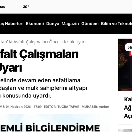
30
°
ş Haberleri
Ekonomi
Dünya
Magazin
Gündem
Bilim ve Teknol
stan’da Asfalt Çalışmaları Öncesi Kritik Uyarı
Sa
falt Çalışmaları
Uyarı
enelinde devam eden asfaltlama
aşları ve mülk sahiplerini altyapı
ı konusunda uyardı.
Ka
Ağ
: 04 Haziran 2026 - 17:09
EDİTÖR: TUĞBA TAPAR
MUHABİR: mehmet sepetçi
Aç