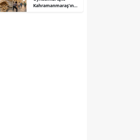
Kahramanmaraş’ın
Unutulan Çocuk
Oyunları
r