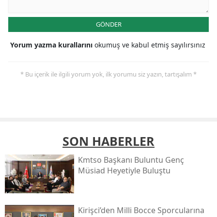
GÖNDER
Yorum yazma kurallarını
okumuş ve kabul etmiş sayılırsınız
* Bu içerik ile ilgili yorum yok, ilk yorumu siz yazın, tartışalım *
SON HABERLER
Kmtso Başkanı Buluntu Genç
Müsi̇ad Heyetiyle Buluştu
Kirişci’den Milli Bocce Sporcularına