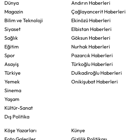
Dünya
Andırın Haberleri
Magazin
Çağlayancerit Haberleri
Bilim ve Teknoloji
Ekinözü Haberleri
Siyaset
Elbistan Haberleri
Sağlık
Göksun Haberleri
Eğitim
Nurhak Haberleri
Spor
Pazarcık Haberleri
Asayiş
Türkoğlu Haberleri
Türkiye
Dulkadiroğlu Haberleri
Yemek
Onikişubat Haberleri
Sinema
Yaşam
Kültür-Sanat
Dış Politika
Köşe Yazarları
Künye
Foto Galeriler
Gizlilik Politikası