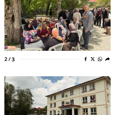
3
2 /