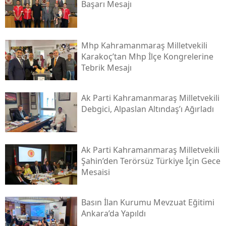
Başarı Mesajı
Mhp Kahramanmaraş Milletvekili
Karakoç’tan Mhp İlçe Kongrelerine
Tebrik Mesajı
Ak Parti Kahramanmaraş Milletvekili
Debgici, Alpaslan Altındaş’ı Ağırladı
Ak Parti Kahramanmaraş Milletvekili
Şahin’den Terörsüz Türkiye İçin Gece
Mesaisi
Basın İlan Kurumu Mevzuat Eğitimi
Ankara’da Yapıldı