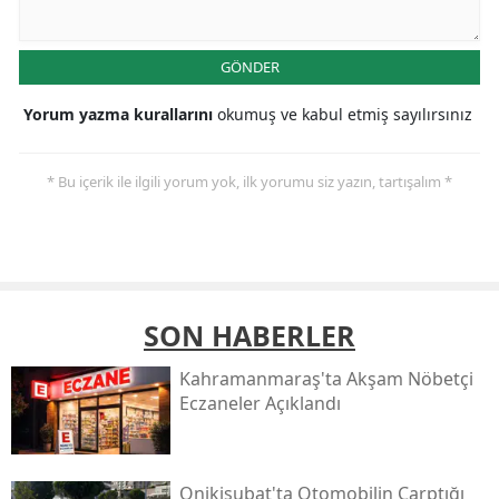
GÖNDER
Yorum yazma kurallarını
okumuş ve kabul etmiş sayılırsınız
* Bu içerik ile ilgili yorum yok, ilk yorumu siz yazın, tartışalım *
SON HABERLER
Kahramanmaraş'ta Akşam Nöbetçi
Eczaneler Açıklandı
Onikişubat'ta Otomobilin Çarptığı