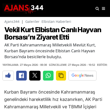
Ajans344
|
Galeriler
Elbistan Haberleri
Vekil Kurt Elbistan Canlı Hayvan
Borsası’nı Ziyaret Etti
AK Parti Kahramanmaraş Milletvekili Mevlüt Kurt,
Kurban Bayramı öncesinde Elbistan Canlı Hayvan
Borsası’nda besicilerle buluştu.
YAYINLAMA: 27 Mayıs 2026 - 00:30
GÜNCELLEME: 27 Mayıs 2026 - 10:52
EDİTÖR: 
Kurban Bayramı öncesinde Kahramanmaraş
genelindeki hareketlilik hız kazanırken, AK Parti
Kahramanmaraş Milletvekili ve TBMM İçişleri