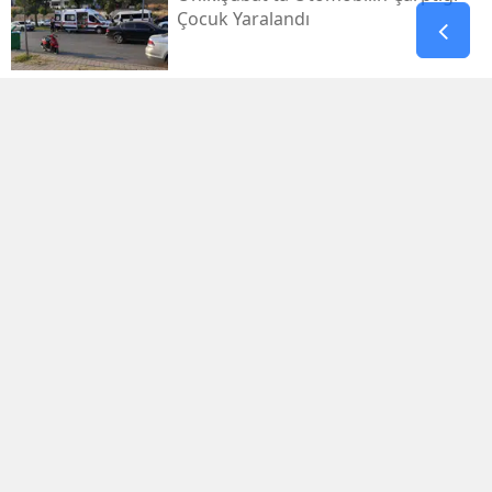
Çocuk Yaralandı
Pazarcık’ta Yollar Büyükşehir’le
Yenileniyor
Onikişubat'ta Yeni Gündüz Bakımevi
Kayıtları Başladı!
Filistin Destek Konvoyu
Kahramanmaraş'ta Karşılandı
Kahramanmaraş'ta Zakkum Konseri
Müzikseverleri Buluşturacak!