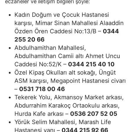
eczaneler ve iletişim bilgileri şöyle:
Kadın Doğum ve Çocuk Hastanesi
karşısı, Mimar Sinan Mahallesi Alaaddin
Özden Ören Caddesi No:13/B –
0344
255 20 66
Abdulhamithan Mahallesi,
Abdulhamithan Camii altı Ahmet Uncu
Caddesi No:52/K –
0344 215 40 10
Özel Kipaş Okulları alt sokağı, Üngüt
ASM karşısı, Megapoint Hastanesi civarı
–
0531 718 00 46
Tekerek Yolu, Akmansoy Market arkası,
Abdurrahim Karakoç Ortaokulu arkası,
Hurda Kafe arkası –
0536 207 52 05
Yörük Selim Mahallesi, Marash Life
Hastanesi yanı –
0344 215 92 66