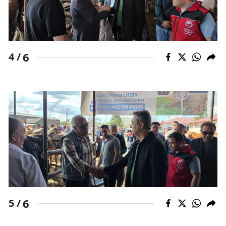
6
4 /
6
5 /