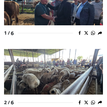
6
1 /
6
2 /