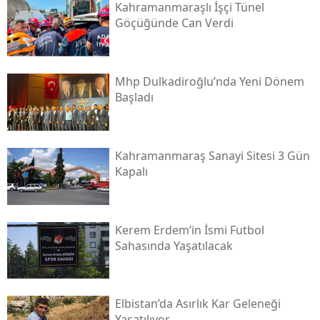
Kahramanmaraşlı İşçi Tünel
Göçüğünde Can Verdi
Mhp Dulkadiroğlu’nda Yeni Dönem
Başladı
Kahramanmaraş Sanayi Sitesi 3 Gün
Kapalı
Kerem Erdem’in İsmi Futbol
Sahasında Yaşatılacak
Elbistan’da Asırlık Kar Geleneği
Yaşatılıyor