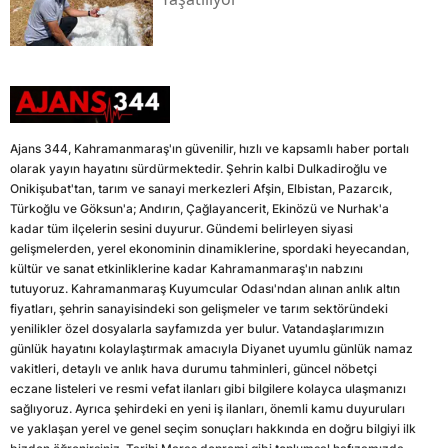
Ajans 344, Kahramanmaraş'ın güvenilir, hızlı ve kapsamlı haber portalı
olarak yayın hayatını sürdürmektedir. Şehrin kalbi Dulkadiroğlu ve
Onikişubat'tan, tarım ve sanayi merkezleri Afşin, Elbistan, Pazarcık,
Türkoğlu ve Göksun'a; Andırın, Çağlayancerit, Ekinözü ve Nurhak'a
kadar tüm ilçelerin sesini duyurur. Gündemi belirleyen siyasi
gelişmelerden, yerel ekonominin dinamiklerine, spordaki heyecandan,
kültür ve sanat etkinliklerine kadar Kahramanmaraş'ın nabzını
tutuyoruz. Kahramanmaraş Kuyumcular Odası'ndan alınan anlık altın
fiyatları, şehrin sanayisindeki son gelişmeler ve tarım sektöründeki
yenilikler özel dosyalarla sayfamızda yer bulur. Vatandaşlarımızın
günlük hayatını kolaylaştırmak amacıyla Diyanet uyumlu günlük namaz
vakitleri, detaylı ve anlık hava durumu tahminleri, güncel nöbetçi
eczane listeleri ve resmi vefat ilanları gibi bilgilere kolayca ulaşmanızı
sağlıyoruz. Ayrıca şehirdeki en yeni iş ilanları, önemli kamu duyuruları
ve yaklaşan yerel ve genel seçim sonuçları hakkında en doğru bilgiyi ilk