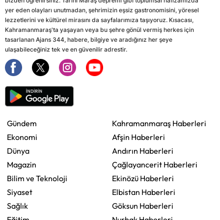
bizden öğrenirsiniz. Tarihi Maraş depremi gibi toplumsal hafızamızda
yer eden olayları unutmadan, şehrimizin eşsiz gastronomisini, yöresel
lezzetlerini ve kültürel mirasını da sayfalarımıza taşıyoruz. Kısacası,
Kahramanmaraş'ta yaşayan veya bu şehre gönül vermiş herkes için
tasarlanan Ajans 344, habere, bilgiye ve aradığınız her şeye
ulaşabileceğiniz tek ve en güvenilir adrestir.
Gündem
Kahramanmaraş Haberleri
Ekonomi
Afşin Haberleri
Dünya
Andırın Haberleri
Magazin
Çağlayancerit Haberleri
Bilim ve Teknoloji
Ekinözü Haberleri
Siyaset
Elbistan Haberleri
Sağlık
Göksun Haberleri
Eğitim
Nurhak Haberleri