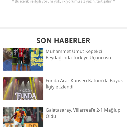
* Bu içerik ile ilgili yorum yok, ilk yorumu siz yazın, tartışalım *
SON HABERLER
Muhammet Umut Kepekçi
Beydağı’nda Türkiye Üçüncüsü
Funda Arar Konseri Kafum'da Büyük
İlgiyle İzlendi!
Galatasaray, Villarreal’e 2-1 Mağlup
Oldu