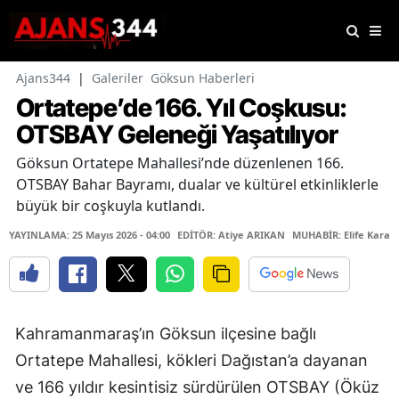
Ajans344
|
Galeriler
Göksun Haberleri
Ortatepe’de 166. Yıl Coşkusu:
OTSBAY Geleneği Yaşatılıyor
Göksun Ortatepe Mahallesi’nde düzenlenen 166.
OTSBAY Bahar Bayramı, dualar ve kültürel etkinliklerle
büyük bir coşkuyla kutlandı.
YAYINLAMA: 25 Mayıs 2026 - 04:00
EDİTÖR: Atiye ARIKAN
MUHABİR: Elife Karaa
Kahramanmaraş’ın Göksun ilçesine bağlı
Ortatepe Mahallesi, kökleri Dağıstan’a dayanan
ve 166 yıldır kesintisiz sürdürülen OTSBAY (Öküz