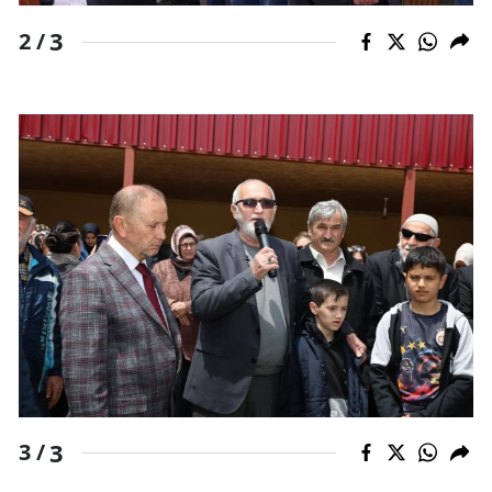
3
2 /
3
3 /