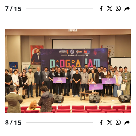
15
7 /
15
8 /