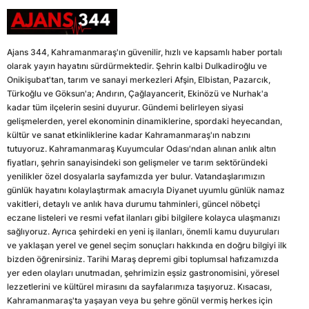
Ajans 344, Kahramanmaraş'ın güvenilir, hızlı ve kapsamlı haber portalı
olarak yayın hayatını sürdürmektedir. Şehrin kalbi Dulkadiroğlu ve
Onikişubat'tan, tarım ve sanayi merkezleri Afşin, Elbistan, Pazarcık,
Türkoğlu ve Göksun'a; Andırın, Çağlayancerit, Ekinözü ve Nurhak'a
kadar tüm ilçelerin sesini duyurur. Gündemi belirleyen siyasi
gelişmelerden, yerel ekonominin dinamiklerine, spordaki heyecandan,
kültür ve sanat etkinliklerine kadar Kahramanmaraş'ın nabzını
tutuyoruz. Kahramanmaraş Kuyumcular Odası'ndan alınan anlık altın
fiyatları, şehrin sanayisindeki son gelişmeler ve tarım sektöründeki
yenilikler özel dosyalarla sayfamızda yer bulur. Vatandaşlarımızın
günlük hayatını kolaylaştırmak amacıyla Diyanet uyumlu günlük namaz
vakitleri, detaylı ve anlık hava durumu tahminleri, güncel nöbetçi
eczane listeleri ve resmi vefat ilanları gibi bilgilere kolayca ulaşmanızı
sağlıyoruz. Ayrıca şehirdeki en yeni iş ilanları, önemli kamu duyuruları
ve yaklaşan yerel ve genel seçim sonuçları hakkında en doğru bilgiyi ilk
bizden öğrenirsiniz. Tarihi Maraş depremi gibi toplumsal hafızamızda
yer eden olayları unutmadan, şehrimizin eşsiz gastronomisini, yöresel
lezzetlerini ve kültürel mirasını da sayfalarımıza taşıyoruz. Kısacası,
Kahramanmaraş'ta yaşayan veya bu şehre gönül vermiş herkes için