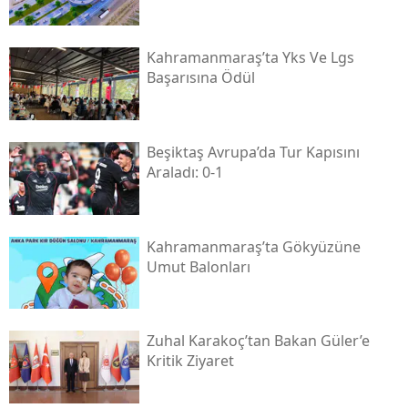
Kahramanmaraş’ta Yks Ve Lgs
Başarısına Ödül
Beşiktaş Avrupa’da Tur Kapısını
Araladı: 0-1
Kahramanmaraş’ta Gökyüzüne
Umut Balonları
Zuhal Karakoç’tan Bakan Güler’e
Kritik Ziyaret