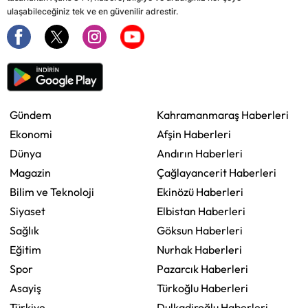
ulaşabileceğiniz tek ve en güvenilir adrestir.
Gündem
Kahramanmaraş Haberleri
Ekonomi
Afşin Haberleri
Dünya
Andırın Haberleri
Magazin
Çağlayancerit Haberleri
Bilim ve Teknoloji
Ekinözü Haberleri
Siyaset
Elbistan Haberleri
Sağlık
Göksun Haberleri
Eğitim
Nurhak Haberleri
Spor
Pazarcık Haberleri
Asayiş
Türkoğlu Haberleri
Türkiye
Dulkadiroğlu Haberleri