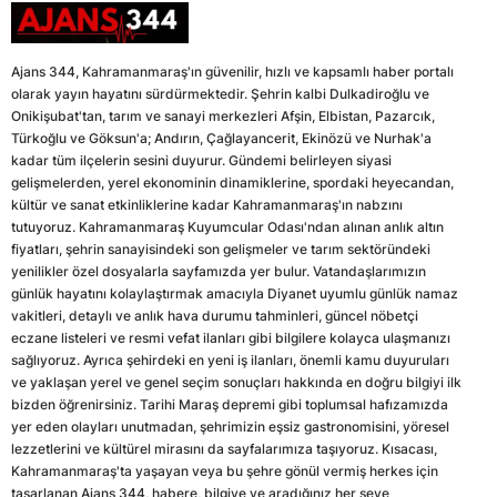
Ajans 344, Kahramanmaraş'ın güvenilir, hızlı ve kapsamlı haber portalı
olarak yayın hayatını sürdürmektedir. Şehrin kalbi Dulkadiroğlu ve
Onikişubat'tan, tarım ve sanayi merkezleri Afşin, Elbistan, Pazarcık,
Türkoğlu ve Göksun'a; Andırın, Çağlayancerit, Ekinözü ve Nurhak'a
kadar tüm ilçelerin sesini duyurur. Gündemi belirleyen siyasi
gelişmelerden, yerel ekonominin dinamiklerine, spordaki heyecandan,
kültür ve sanat etkinliklerine kadar Kahramanmaraş'ın nabzını
tutuyoruz. Kahramanmaraş Kuyumcular Odası'ndan alınan anlık altın
fiyatları, şehrin sanayisindeki son gelişmeler ve tarım sektöründeki
yenilikler özel dosyalarla sayfamızda yer bulur. Vatandaşlarımızın
günlük hayatını kolaylaştırmak amacıyla Diyanet uyumlu günlük namaz
vakitleri, detaylı ve anlık hava durumu tahminleri, güncel nöbetçi
eczane listeleri ve resmi vefat ilanları gibi bilgilere kolayca ulaşmanızı
sağlıyoruz. Ayrıca şehirdeki en yeni iş ilanları, önemli kamu duyuruları
ve yaklaşan yerel ve genel seçim sonuçları hakkında en doğru bilgiyi ilk
bizden öğrenirsiniz. Tarihi Maraş depremi gibi toplumsal hafızamızda
yer eden olayları unutmadan, şehrimizin eşsiz gastronomisini, yöresel
lezzetlerini ve kültürel mirasını da sayfalarımıza taşıyoruz. Kısacası,
Kahramanmaraş'ta yaşayan veya bu şehre gönül vermiş herkes için
tasarlanan Ajans 344, habere, bilgiye ve aradığınız her şeye