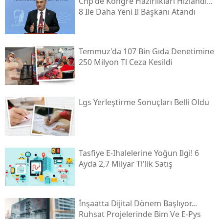
Chp'de Kongre Hazırlıkları Hızlandı...
8 Ile Daha Yeni Il Başkanı Atandı
Temmuz'da 107 Bin Gıda Denetimine
250 Milyon Tl Ceza Kesildi
Lgs Yerleştirme Sonuçları Belli Oldu
Tasfiye E-Ihalelerine Yoğun Ilgi! 6
Ayda 2,7 Milyar Tl'lik Satış
İnşaatta Dijital Dönem Başlıyor...
Ruhsat Projelerinde Bim Ve E-Pys