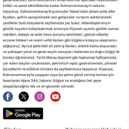
kültür ve sanat etkinliklerine kadar Kahramanmaraş'ın nabzını
tutuyoruz. Kahramanmaraş Kuyumcular Odası'ndan alınan anlık altın
fiyatları, şehrin sanayisindeki son gelişmeler ve tarım sektöründeki
yenilikler özel dosyalarla sayfamızda yer bulur. Vatandaşlarımızın
günlük hayatını kolaylaştırmak amacıyla Diyanet uyumlu günlük namaz
vakitleri, detaylı ve anlık hava durumu tahminleri, güncel nöbetçi
eczane listeleri ve resmi vefat ilanları gibi bilgilere kolayca ulaşmanızı
sağlıyoruz. Ayrıca şehirdeki en yeni iş ilanları, önemli kamu duyuruları
ve yaklaşan yerel ve genel seçim sonuçları hakkında en doğru bilgiyi ilk
bizden öğrenirsiniz. Tarihi Maraş depremi gibi toplumsal hafızamızda
yer eden olayları unutmadan, şehrimizin eşsiz gastronomisini, yöresel
lezzetlerini ve kültürel mirasını da sayfalarımıza taşıyoruz. Kısacası,
Kahramanmaraş'ta yaşayan veya bu şehre gönül vermiş herkes için
tasarlanan Ajans 344, habere, bilgiye ve aradığınız her şeye
ulaşabileceğiniz tek ve en güvenilir adrestir.