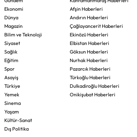
Gündem
Kahramanmaraş Haberleri
Ekonomi
Afşin Haberleri
Dünya
Andırın Haberleri
Magazin
Çağlayancerit Haberleri
Bilim ve Teknoloji
Ekinözü Haberleri
Siyaset
Elbistan Haberleri
Sağlık
Göksun Haberleri
Eğitim
Nurhak Haberleri
Spor
Pazarcık Haberleri
Asayiş
Türkoğlu Haberleri
Türkiye
Dulkadiroğlu Haberleri
Yemek
Onikişubat Haberleri
Sinema
Yaşam
Kültür-Sanat
Dış Politika