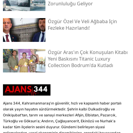
Zorunluluğu Geliyor
Özgür Özel Ve Veli Ağbaba Için
Fezleke Hazırlandı!
Özgür Aras'ın Çok Konuşulan Kitabı
Yeni Baskısını Titanic Luxury
Collection Bodrum'da Kutladı
Ajans 344, Kahramanmaraş'ın güvenilir, hızlı ve kapsamlı haber portalı
olarak yayın hayatını sürdürmektedir. Şehrin kalbi Dulkadiroğlu ve
Onikişubat'tan, tarım ve sanayi merkezleri Afşin, Elbistan, Pazarcık,
Türkoğlu ve Göksun'a; Andırın, Çağlayancerit, Ekinözü ve Nurhak'a
kadar tüm ilçelerin sesini duyurur. Gündemi belirleyen siyasi
gelişmelerden, yerel ekonominin dinamiklerine, spordaki heyecandan,