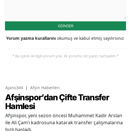
GÖNDER
Yorum yazma kurallarını
okumuş ve kabul etmiş sayılırsınız
* Bu içerik ile ilgili yorum yok, ilk yorumu siz yazın, tartışalım *
Ajans344
|
Afşin Haberleri
Afşinspor’dan Çifte Transfer
Hamlesi
Afşinspor, yeni sezon öncesi Muhammet Kadir Arslan
ile Ali Çam’ı kadrosuna katarak transfer çalışmalarına
hızlı başladı.