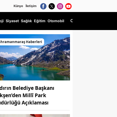
Künye
İletişim
oji
Siyaset
Sağlık
Eğitim
Otomobil
ahramanmaraş Haberleri
dırın Belediye Başkanı
kşen’den Millî Park
dürlüğü Açıklaması