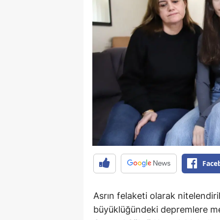
Face
Asrın felaketi olarak nitelendi
büyüklüğündeki depremlere mem