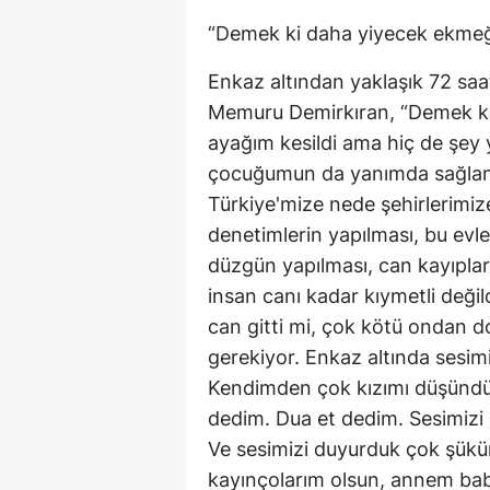
“Demek ki daha yiyecek ekmeğ
Enkaz altından yaklaşık 72 saat 
Memuru Demirkıran, “Demek ki
ayağım kesildi ama hiç de şey
çocuğumun da yanımda sağlam o
Türkiye'mize nede şehirlerimiz
denetimlerin yapılması, bu evle
düzgün yapılması, can kayıpla
insan canı kadar kıymetli değil
can gitti mi, çok kötü ondan do
gerekiyor. Enkaz altında sesimi
Kendimden çok kızımı düşündü
dedim. Dua et dedim. Sesimizi d
Ve sesimizi duyurduk çok şükür
kayınçolarım olsun, annem bab