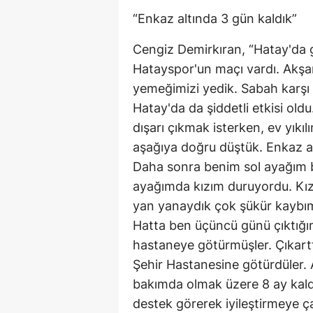
“Enkaz altında 3 gün kaldık”
Cengiz Demirkıran, “Hatay'da
Hatayspor'un maçı vardı. Akşam
yemeğimizi yedik. Sabah kar
Hatay'da da şiddetli etkisi oldu
dışarı çıkmak isterken, ev yıkı
aşağıya doğru düştük. Enkaz al
Daha sonra benim sol ayağım b
ayağımda kızım duruyordu. Kı
yan yanaydık çok şükür kaybım
Hatta ben üçüncü günü çıktığ
hastaneye götürmüşler. Çıkart
Şehir Hastanesine götürdüler.
bakımda olmak üzere 8 ay kald
destek görerek iyileştirmeye çal