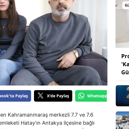
G
Pro
'K
Gü
book'ta Paylaş
X'de Paylaş
Whatsapp'tan Gönde
rilen Kahramanmaraş merkezli 7.7 ve 7.6
leketi Hatay'ın Antakya ilçesine bağlı