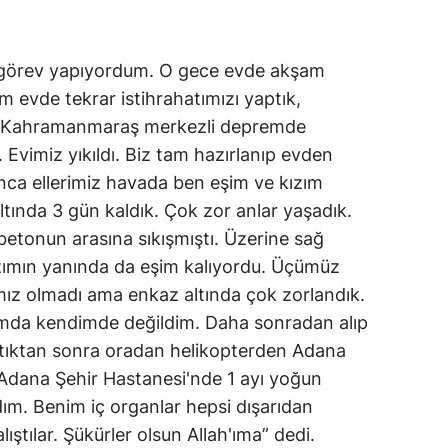
 görev yapıyordum. O gece evde akşam
 evde tekrar istihrahatımızı yaptık,
şı Kahramanmaraş merkezli depremde
. Evimiz yıkıldı. Biz tam hazırlanıp evden
lınca ellerimiz havada ben eşim ve kızım
tında 3 gün kaldık. Çok zor anlar yaşadık.
etonun arasına sıkışmıştı. Üzerine sağ
zımın yanında da eşim kalıyordu. Üçümüz
ız olmadı ama enkaz altında çok zorlandık.
ımda kendimde değildim. Daha sonradan alıp
tıktan sonra oradan helikopterden Adana
 Adana Şehir Hastanesi'nde 1 ayı yoğun
ım. Benim iç organlar hepsi dışarıdan
ıştılar. Şükürler olsun Allah'ıma” dedi.