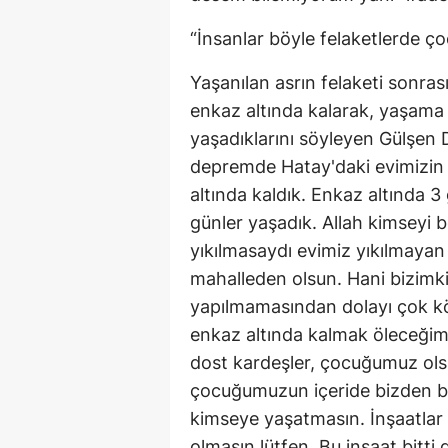
“İnsanlar böyle felaketlerde ç
Yaşanılan asrın felaketi sonrası 
enkaz altında kalarak, yaşama
yaşadıklarını söyleyen Gülşen
depremde Hatay'daki evimizin 
altında kaldık. Enkaz altında 
günler yaşadık. Allah kimseyi
yıkılmasaydı evimiz yıkılmayan
mahalleden olsun. Hani bizimki
yapılmamasından dolayı çok kö
enkaz altında kalmak öleceğimi
dost kardeşler, çocuğumuz ols
çocuğumuzun içeride bizden b
kimseye yaşatmasın. İnşaatlar 
olmasın lütfen. Bu inşaat bitt