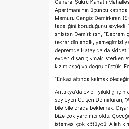
General Şükrü Kanatlı Mahalle
Apartmanı'nın üçüncü katında e
Memuru Cengiz Demirkıran (54)
tazeliğini koruduğunu söyledi. 
anlatan Demirkıran, “Deprem 
tekrar dinlendik, yemeğimizi 
depremde Hatay'da da şiddetli e
evden dışarı çıkmak isterken e
kızım aşağıya doğru düştük. En
“Enkaz altında kalmak öleceğim
Antakya'da evleri yıkıldığı için 
söyleyen Gülşen Demirkıran, “
bile bile orada beklemek. Dışa
bize çok yardımcı oldu. Çocuğ
istemesi çok kötüydü, Allah k