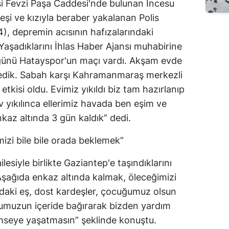
si Fevzi Paşa Caddesi'nde bulunan İncesu
şi ve kızıyla beraber yakalanan Polis
, depremin acısının hafızalarındaki
Yaşadıklarını İhlas Haber Ajansı muhabirine
günü Hatayspor'un maçı vardı. Akşam evde
yedik. Sabah karşı Kahramanmaraş merkezli
tkisi oldu. Evimiz yıkıldı biz tam hazırlanıp
v yıkılınca ellerimiz havada ben eşim ve
kaz altında 3 gün kaldık” dedi.
izi bile bile orada beklemek”
ailesiyle birlikte Gaziantep'e taşındıklarını
Aşağıda enkaz altında kalmak, öleceğimizi
rdaki eş, dost kardeşler, çocuğumuz olsun
umuzun içeride bağırarak bizden yardım
imseye yaşatmasın” şeklinde konuştu.