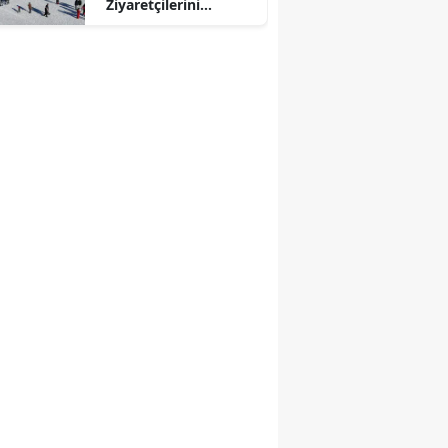
Ziyaretçilerini
Ağırlıyor:
Yedikuyular’ın Adı
Nereden Geliyor?