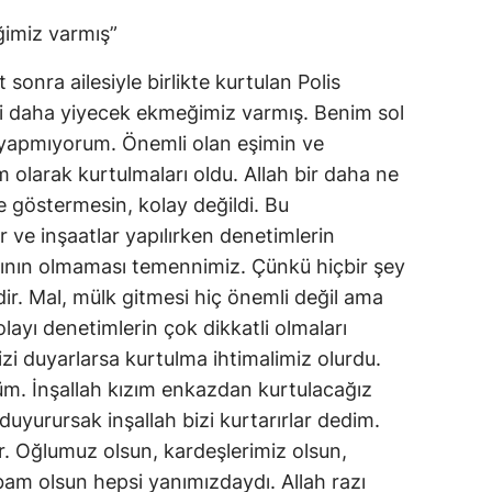
imiz varmış”
sonra ailesiyle birlikte kurtulan Polis
 daha yiyecek ekmeğimiz varmış. Benim sol
 yapmıyorum. Önemli olan eşimin ve
larak kurtulmaları oldu. Allah bir daha ne
e göstermesin, kolay değildi. Bu
r ve inşaatlar yapılırken denetimlerin
rının olmaması temennimiz. Çünkü hiçbir şey
dir. Mal, mülk gitmesi hiç önemli değil ama
layı denetimlerin çok dikkatli olmaları
zi duyarlarsa kurtulma ihtimalimiz olurdu.
m. İnşallah kızım enkazdan kurtulacağız
uyurursak inşallah bizi kurtarırlar dedim.
. Oğlumuz olsun, kardeşlerimiz olsun,
am olsun hepsi yanımızdaydı. Allah razı