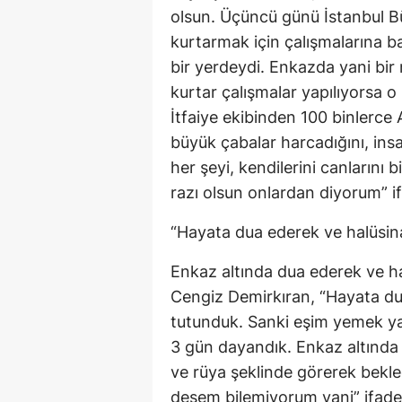
olsun. Üçüncü günü İstanbul Büy
kurtarmak için çalışmalarına b
bir yerdeydi. Enkazda yani bi
kurtar çalışmalar yapılıyorsa o
İtfaiye ekibinden 100 binlerce A
büyük çabalar harcadığını, insa
her şeyi, kendilerini canlarını b
razı olsun onlardan diyorum” ifa
“Hayata dua ederek ve halüsin
Enkaz altında dua ederek ve ha
Cengiz Demirkıran, “Hayata du
tutunduk. Sanki eşim yemek ya
3 gün dayandık. Enkaz altında m
ve rüya şeklinde görerek bekled
desem bilemiyorum yani” ifadel