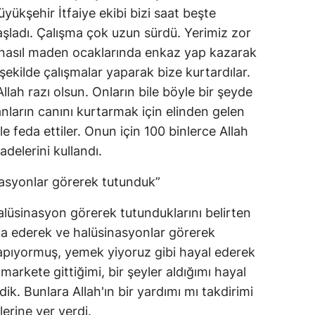
ükşehir İtfaiye ekibi bizi saat beşte
aşladı. Çalışma çok uzun sürdü. Yerimiz zor
r nasıl maden ocaklarında enkaz yap kazarak
 şekilde çalışmalar yaparak bize kurtardılar.
llah razı olsun. Onların bile böyle bir şeyde
nların canını kurtarmak için elinden gelen
ile feda ettiler. Onun için 100 binlerce Allah
delerini kullandı.
asyonlar görerek tutunduk”
lüsinasyon görerek tutunduklarını belirten
a ederek ve halüsinasyonlar görerek
pıyormuş, yemek yiyoruz gibi hayal ederek
arkete gittiğimi, bir şeyler aldığımı hayal
ik. Bunlara Allah'ın bir yardımı mı takdirimi
erine yer verdi.