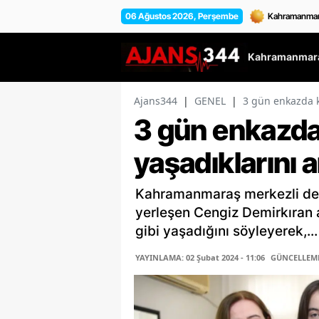
06 Ağustos 2026, Perşembe
Kahramanmara
Ajans344
|
GENEL
|
3 gün enkazda ka
3 gün enkazda 
yaşadıklarını a
Kahramanmaraş merkezli de
yerleşen Cengiz Demirkıran ai
gibi yaşadığını söyleyerek,...
YAYINLAMA: 02 Şubat 2024 - 11:06
GÜNCELLEME: