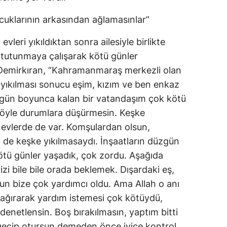
ocuklarının arkasından ağlamasınlar”
evleri yıkıldıktan sonra ailesiyle birlikte
 tutunmaya çalışarak kötü günler
 Demirkıran, “Kahramanmaraş merkezli olan
yıkılması sonucu eşim, kızım ve ben enkaz
3 gün boyunca kalan bir vatandaşım çok kötü
 böyle durumlara düşürmesin. Keşke
 evlerde de var. Komşulardan olsun,
 de keşke yıkılmasaydı. İnşaatların düzgün
tü günler yaşadık, çok zordu. Aşağıda
zi bile bile orada beklemek. Dışardaki eş,
un bize çok yardımcı oldu. Ama Allah o anı
ağırarak yardım istemesi çok kötüydü,
denetlensin. Boş bırakılmasın, yaptım bitti
i geçip otursun demeden önce iyice kontrol