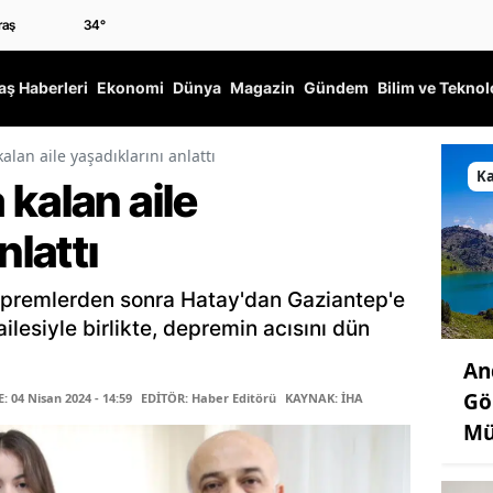
34
°
ş Haberleri
Ekonomi
Dünya
Magazin
Gündem
Bilim ve Teknol
lan aile yaşadıklarını anlattı
K
kalan aile
nlattı
premlerden sonra Hatay'dan Gaziantep'e
lesiyle birlikte, depremin acısını dün
An
Gö
 04 Nisan 2024 - 14:59
EDİTÖR: Haber Editörü
KAYNAK: İHA
Mü