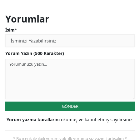
Yorumlar
İsim*
Yorum Yazın (500 Karakter)
GÖNDER
Yorum yazma kurallarını
okumuş ve kabul etmiş sayılırsınız
* Bu içerik ile ilgili yorum yok, ilk yorumu siz yazın, tartışalım *