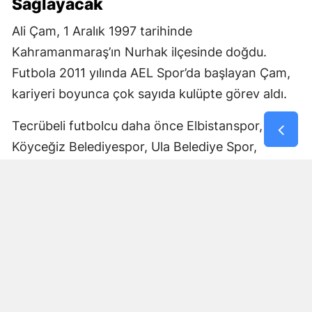
Sağlayacak
Ali Çam, 1 Aralık 1997 tarihinde
Kahramanmaraş’ın Nurhak ilçesinde doğdu.
Futbola 2011 yılında AEL Spor’da başlayan Çam,
kariyeri boyunca çok sayıda kulüpte görev aldı.
Tecrübeli futbolcu daha önce Elbistanspor,
Köyceğiz Belediyespor, Ula Belediye Spor,
Marmaris Gücü Spor Kulübü, Dalyanspor,
Ortaköy Spor, Göksun Ülkü Spor, Araban
Belediye Spor ve Elbistan Feda Spor formalarını
giydi.
Bölgesel Amatör Lig’de 12 karşılaşmada görev
alan Ali Çam, bu maçlarda bir gol kaydetti.
Çam’ın saha içindeki deneyimi ve farklı