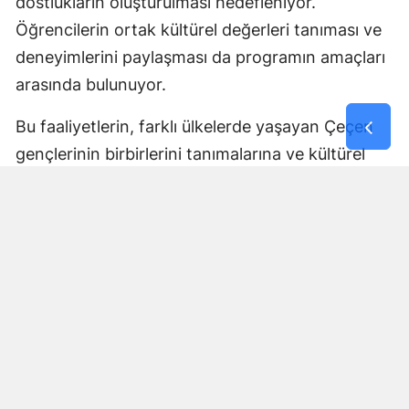
dostlukların oluşturulması hedefleniyor.
Öğrencilerin ortak kültürel değerleri tanıması ve
deneyimlerini paylaşması da programın amaçları
arasında bulunuyor.
Bu faaliyetlerin, farklı ülkelerde yaşayan Çeçen
gençlerinin birbirlerini tanımalarına ve kültürel
bağlarını geliştirmelerine katkı sağlaması
bekleniyor.
Tüm İhtiyaçlar Program
Kapsamında Karşılanacak
Açıklanan program çerçevesinde öğrencilerin
seyahat, konaklama, ulaşım, eğitim ve güvenlik
süreçleri için gerekli hazırlıkların tamamlandığı
bildirildi.