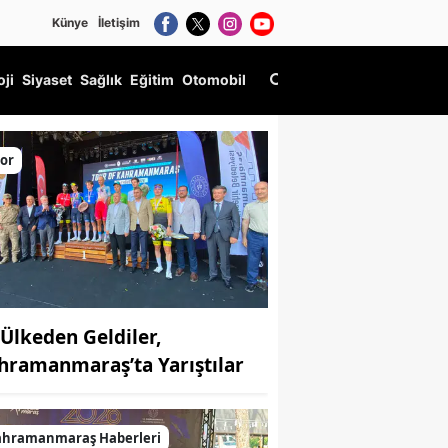
Künye
İletişim
oji
Siyaset
Sağlık
Eğitim
Otomobil
or
 Ülkeden Geldiler,
hramanmaraş’ta Yarıştılar
ahramanmaraş Haberleri