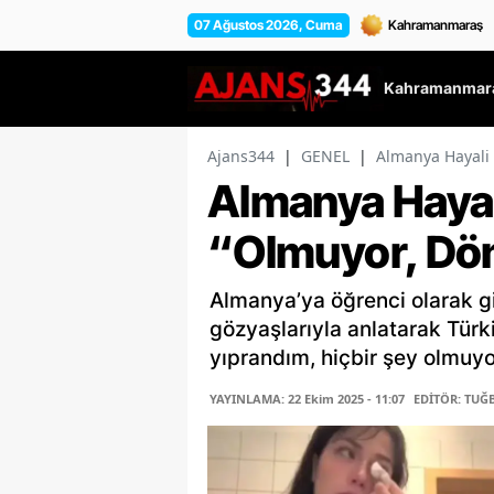
07 Ağustos 2026, Cuma
Kahramanmara
Ajans344
|
GENEL
|
Almanya Hayali
Almanya Haya
“Olmuyor, Dö
Almanya’ya öğrenci olarak gi
gözyaşlarıyla anlatarak Türk
yıprandım, hiçbir şey olmuyo
YAYINLAMA: 22 Ekim 2025 - 11:07
EDİTÖR: TUĞ