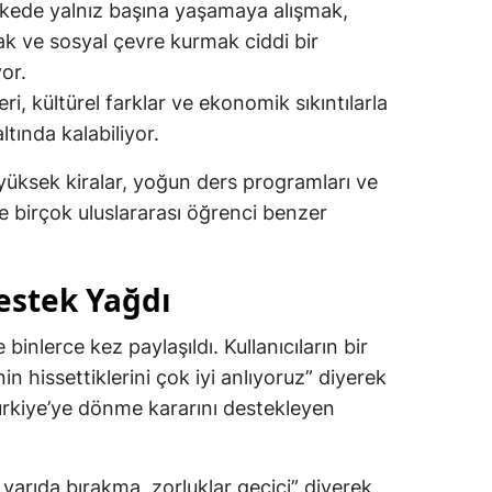
lkede yalnız başına yaşamaya alışmak,
k ve sosyal çevre kurmak ciddi bir
yor.
leri, kültürel farklar ve ekonomik sıkıntılarla
tında kalabiliyor.
yüksek kiralar, yoğun ders programları ve
e birçok uluslararası öğrenci benzer
estek Yağdı
binlerce kez paylaşıldı. Kullanıcıların bir
nin hissettiklerini çok iyi anlıyoruz” diyerek
ürkiye’ye dönme kararını destekleyen
ni yarıda bırakma, zorluklar geçici” diyerek