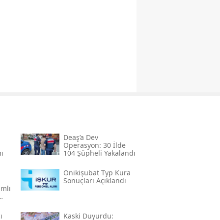
Deaş’a Dev
Operasyon: 30 İlde
ı
104 Şüpheli Yakalandı
a
Onikişubat Typ Kura
Sonuçları Açıklandı
mlı
ı
Kaski̇ Duyurdu: