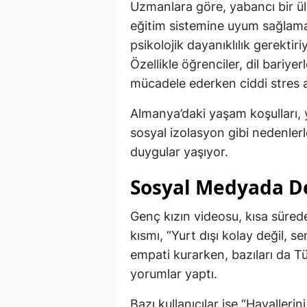
Uzmanlara göre, yabancı bir ü
eğitim sistemine uyum sağlama
psikolojik dayanıklılık gerektiri
Özellikle öğrenciler, dil bariyer
mücadele ederken ciddi stres al
Almanya’daki yaşam koşulları, 
sosyal izolasyon gibi nedenlerl
duygular yaşıyor.
Sosyal Medyada D
Genç kızın videosu, kısa sürede 
kısmı, “Yurt dışı kolay değil, se
empati kurarken, bazıları da T
yorumlar yaptı.
Bazı kullanıcılar ise “Hayalleri