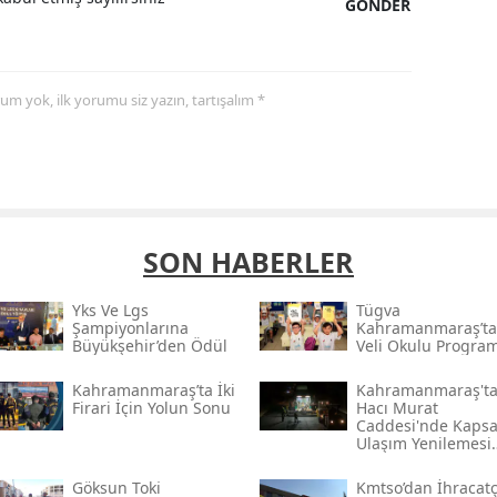
GÖNDER
yorum yok, ilk yorumu siz yazın, tartışalım *
SON HABERLER
Yks Ve Lgs
Tügva
Şampiyonlarına
Kahramanmaraş’ta
Büyükşehir’den Ödül
Veli Okulu Program
Kahramanmaraş’ta İki
Kahramanmaraş't
Firari İçin Yolun Sonu
Hacı Murat
Caddesi'nde Kapsa
Ulaşım Yenilemesi
Başlatıldı
Göksun Toki̇
Kmtso’dan İhracatç