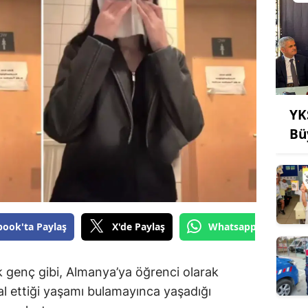
YK
Bü
book'ta Paylaş
X'de Paylaş
Whatsapp'tan Gönde
k genç gibi, Almanya’ya öğrenci olarak
al ettiği yaşamı bulamayınca yaşadığı