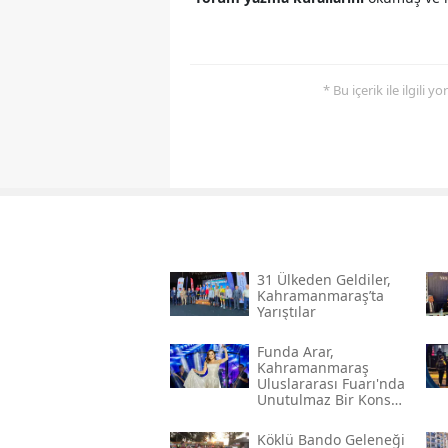
* Bu içerik ile ilgili 
31 Ülkeden Geldiler,
Kahramanmaraş’ta
Yarıştılar
Funda Arar,
Kahramanmaraş
Uluslararası Fuarı'nda
Unutulmaz Bir Konser
Verecek
Köklü Bando Geleneği