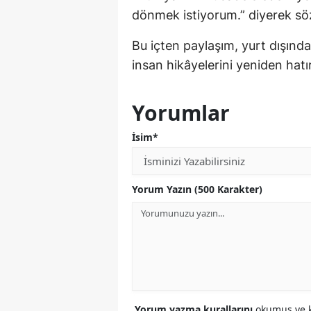
dönmek istiyorum.” diyerek söz
Bu içten paylaşım, yurt dışında
insan hikâyelerini yeniden hatır
Yorumlar
İsim*
Yorum Yazın (500 Karakter)
Yorum yazma kurallarını
okumuş ve k