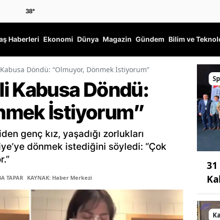
38
°
ş Haberleri
Ekonomi
Dünya
Magazin
Gündem
Bilim ve Teknol
 Kabusa Döndü: “Olmuyor, Dönmek İstiyorum”
Sp
li Kabusa Döndü:
nmek İstiyorum”
den genç kız, yaşadığı zorlukları
iye’ye dönmek istediğini söyledi: “Çok
r.”
31
Ka
BA TAPAR
KAYNAK: Haber Merkezi
K