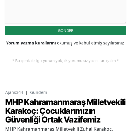
GÖNDER
Yorum yazma kurallarını
okumuş ve kabul etmiş sayılırsınız
* Bu içerik ile ilgili yorum yok, ilk yorumu siz yazın, tartışalım *
Ajans344
|
Gündem
MHP Kahramanmaraş Milletvekili
Karakoç: Çocuklarımızın
Güvenliği Ortak Vazifemiz
MHP Kahramanmaraş Milletvekili Zuhal Karakoç,