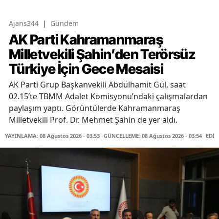
Ajans344
|
Gündem
AK Parti Kahramanmaraş
Milletvekili Şahin’den Terörsüz
Türkiye İçin Gece Mesaisi
AK Parti Grup Başkanvekili Abdülhamit Gül, saat
02.15’te TBMM Adalet Komisyonu’ndaki çalışmalardan
paylaşım yaptı. Görüntülerde Kahramanmaraş
Milletvekili Prof. Dr. Mehmet Şahin de yer aldı.
YAYINLAMA: 08 Ağustos 2026 - 03:53
GÜNCELLEME: 08 Ağustos 2026 - 03:54
EDİT