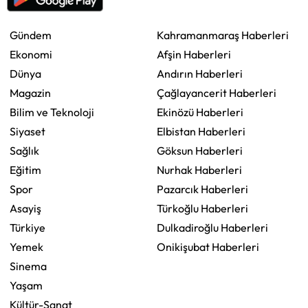
Gündem
Kahramanmaraş Haberleri
Ekonomi
Afşin Haberleri
Dünya
Andırın Haberleri
Magazin
Çağlayancerit Haberleri
Bilim ve Teknoloji
Ekinözü Haberleri
Siyaset
Elbistan Haberleri
Sağlık
Göksun Haberleri
Eğitim
Nurhak Haberleri
Spor
Pazarcık Haberleri
Asayiş
Türkoğlu Haberleri
Türkiye
Dulkadiroğlu Haberleri
Yemek
Onikişubat Haberleri
Sinema
Yaşam
Kültür-Sanat