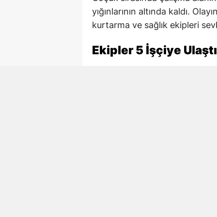
yığınlarının altında kaldı. Ola
kurtarma ve sağlık ekipleri sevk
Ekipler 5 İşçiye Ulaştı
AFAD, itfaiye ve sağlık ekiple
başlattı. Ekiplerin çalışmaları 
ulaşıldı.
Göçükten çıkarılan 4 işçi yaralı 
tedavi altına alınırken, Necmett
Hayatını Kaybeden İşç
Göçükte hayatını kaybeden Ne
ilçesine bağlı Akifiye Mahallesi
Tok’un ölüm haberi ailesi, yak