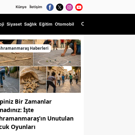
Künye
İletişim
oji
Siyaset
Sağlık
Eğitim
Otomobil
ahramanmaraş Haberleri
piniz Bir Zamanlar
nadınız: İşte
hramanmaraş’ın Unutulan
cuk Oyunları