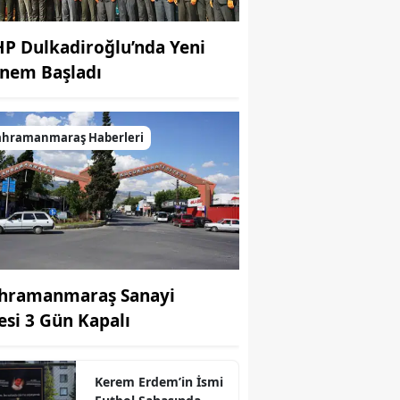
P Dulkadiroğlu’nda Yeni
nem Başladı
ahramanmaraş Haberleri
hramanmaraş Sanayi
tesi 3 Gün Kapalı
Kerem Erdem’in İsmi