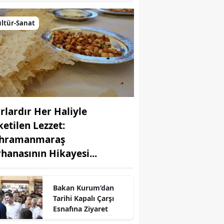
ltür-Sanat
ırlardır Her Haliyle
ketilen Lezzet:
hramanmaraş
r
rhanasının Hikayesi...
Bakan Kurum’dan
Tarihi Kapalı Çarşı
Esnafına Ziyaret