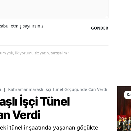
abul etmiş sayılırsınız
GÖNDER
yorum yok, ilk yorumu siz yazın, tartışalım *
i
|
Kahramanmaraşlı İşçi Tünel Göçüğünde Can Verdi
K
lı İşçi Tünel
n Verdi
eki tünel inşaatında yaşanan göçükte