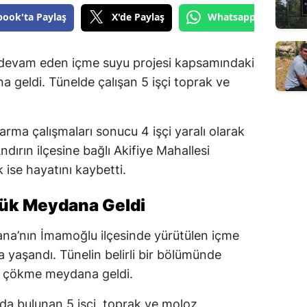
book'ta Paylaş
X'de Paylaş
Whatsapp'tan Gönde
 devam eden içme suyu projesi kapsamındaki
 geldi. Tünelde çalışan 5 işçi toprak ve
.
rma çalışmaları sonucu 4 işçi yaralı olarak
dırın ilçesine bağlı Akifiye Mahallesi
 ise hayatını kaybetti.
çük Meydana Geldi
dana’nın İmamoğlu ilçesinde yürütülen içme
a yaşandı. Tünelin belirli bir bölümünde
e çökme meydana geldi.
da bulunan 5 işçi, toprak ve moloz