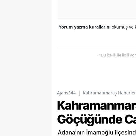
Yorum yazma kurallarını
okumuş ve k
* Bu içerik ile ilgili 
Ajans344
|
Kahramanmaraş Haberler
Kahramanmaraş
Göçüğünde Ca
Adana’nın İmamoğlu ilçesind