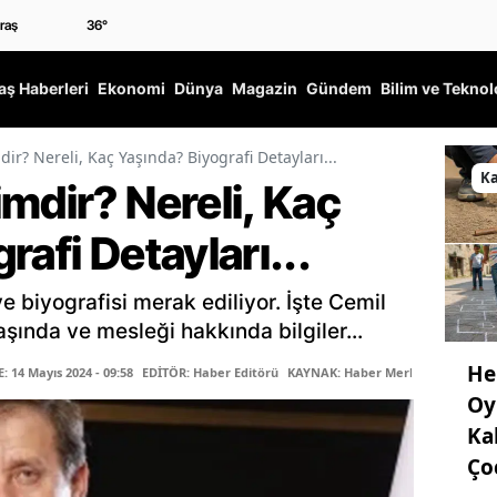
36
°
ş Haberleri
Ekonomi
Dünya
Magazin
Gündem
Bilim ve Teknol
ir? Nereli, Kaç Yaşında? Biyografi Detayları...
K
mdir? Nereli, Kaç
rafi Detayları...
e biyografisi merak ediliyor. İşte Cemil
aşında ve mesleği hakkında bilgiler...
He
 14 Mayıs 2024 - 09:58
EDİTÖR: Haber Editörü
KAYNAK: Haber Merkezi
Oy
Ka
Ço