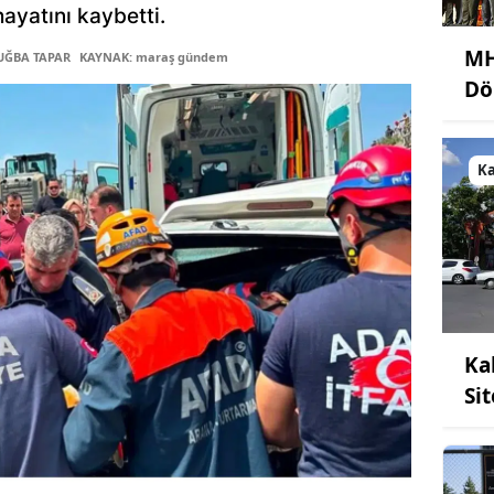
hayatını kaybetti.
MH
TUĞBA TAPAR
KAYNAK: maraş gündem
Dö
K
Ka
Si