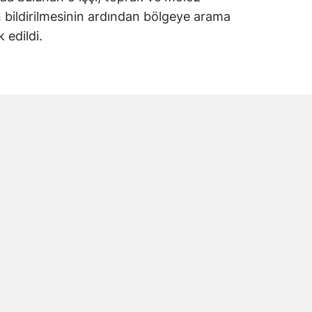
yın bildirilmesinin ardından bölgeye arama
 edildi.
ri göçük bölgesinde arama kurtarma çalışması
sonucunda toprak altında kalan işçilere
olarak hastaneye kaldırıldı. Yaralı işçiler
in Tok’un yaşamını yitirdiği belirlendi.
i Andırınlı Çıktı
cmettin Tok’un Kahramanmaraş’ın Andırın
 nüfusuna kayıtlı olduğu öğrenildi.
ınları ve memleketinde üzüntüye neden oldu.