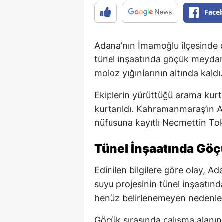
Face
Adana’nın İmamoğlu ilçesinde
tünel inşaatında göçük meydana
moloz yığınlarının altında kaldı
Ekiplerin yürüttüğü arama kurta
kurtarıldı. Kahramanmaraş’ın An
nüfusuna kayıtlı Necmettin Tok
Tünel İnşaatında Gö
Edinilen bilgilere göre olay, A
suyu projesinin tünel inşaatınd
henüz belirlenemeyen nedenl
Göçük sırasında çalışma alanın