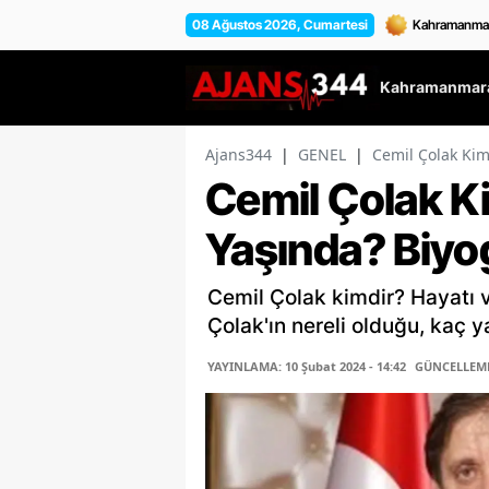
08 Ağustos 2026, Cumartesi
Kahramanmara
Ajans344
|
GENEL
|
Cemil Çolak Kimd
Cemil Çolak Ki
Yaşında? Biyog
Cemil Çolak kimdir? Hayatı v
Çolak'ın nereli olduğu, kaç y
YAYINLAMA: 10 Şubat 2024 - 14:42
GÜNCELLEME: