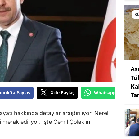
Kü
As
Tü
Ka
book'ta Paylaş
X'de Paylaş
Whatsapp'tan Gönde
Ta
yatı hakkında detaylar araştırılıyor. Nereli
merak ediliyor. İşte Cemil Çolak'ın